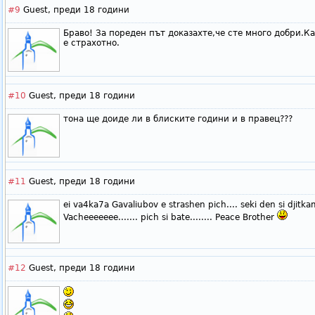
#9
Guest,
преди 18 години
Браво! За пореден път доказахте,че сте много добри.Кад
е страхотно.
#10
Guest,
преди 18 години
тона ще доиде ли в блиските години и в правец???
#11
Guest,
преди 18 години
ei va4ka7a Gavaliubov e strashen pich.... seki den si djitkam
Vacheeeeeee....... pich si bate........ Peace Brother
#12
Guest,
преди 18 години