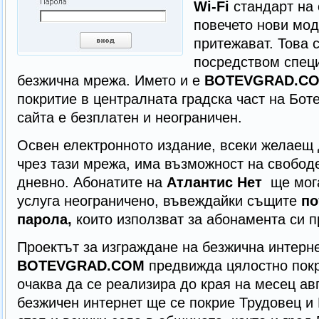
Wi-Fi
стандарт на 
повечето нови мо
притежават. Това 
посредством спец
безжична мрежа. Името и е
BOTEVGRAD.C
покритие в централната градска част на Бот
сайта е безплатен и неограничен.
Освен електронното издание, всеки желаещ 
чрез тази мрежа, има възможност на свобод
дневно. Абонатите на
Атлантис Нет
ще мог
услуга неограничено, въвеждайки същите
по
парола,
които използват за абонамента си п
Проектът за изграждане на безжична интерн
BOTEVGRAD.COM
предвижда цялостно покр
очаква да се реализира до края на месец авг
безжичен интернет ще се покрие Трудовец и 