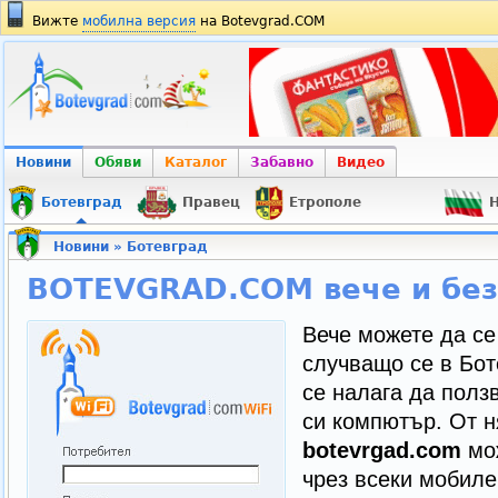
Вижте
мобилна версия
на Botevgrad.COM
Новини
Обяви
Каталог
Забавно
Видео
Ботевград
Правец
Етрополе
Н
Новини
»
Ботевград
BOTEVGRAD.COM вече и бе
Вече можете да се
случващо се в Бот
се налага да полз
си компютър. От н
botevrgad.com
мож
чрез всеки мобил