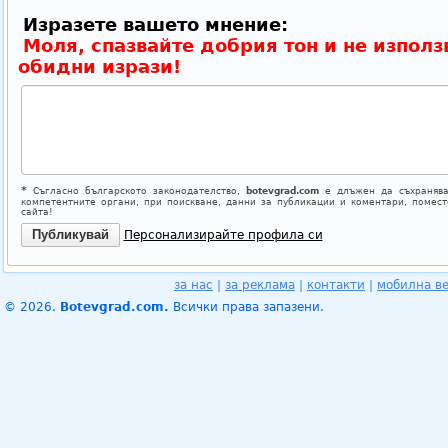
Изразете вашето мнение:
Моля, спазвайте добрия тон и не използ
обидни изрази!
*
Съгласно българското законодателство,
botevgrad.com
е длъжен да съхранява
компетентните органи, при поискване, данни за публикации и коментари, помес
сайта!
Персонализирайте профила си
за нас
|
за реклама
|
контакти
|
мобилна в
© 2026.
Botevgrad.com.
Всички права запазени.