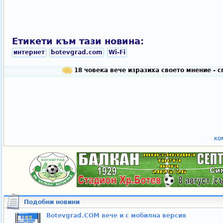
Етикети към тази новина:
интернет
botevgrad.com
Wi-Fi
18 човека вече изразиха своето мнение - 
ко
Подобни новини
Botevgrad.COM вече и с мобилна версия