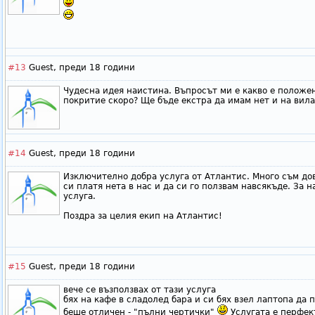
#13
Guest,
преди 18 години
Чудесна идея наистина. Въпросът ми е какво е положе
покритие скоро? Ще бъде екстра да имам нет и на вила
#14
Guest,
преди 18 години
Изключително добра услуга от Атлантис. Много съм дов
си платя нета в нас и да си го ползвам навсякъде. За 
услуга.
Поздра за целия екип на Атлантис!
#15
Guest,
преди 18 години
вече се възползвах от тази услуга
бях на кафе в сладолед бара и си бях взел лаптопа да 
беше отличен - "пълни чертички"
Услугата е перфек