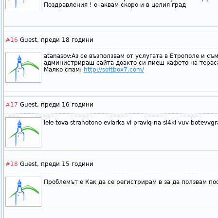
Поздравления ! очаквам скоро и в целия град
#16
Guest,
преди 18 години
atanasov:Аз се възползвам от услугата в Етрополе и съ
администрираш сайта доакто си пиеш кафето на тераса
Малко спам:
http://softbox7.com/
#17
Guest,
преди 16 години
lele tova strahotono evlarka vi praviq na si4ki vuv botevvg
#18
Guest,
преди 15 години
Проблемът е Как да се регистрирам в за да ползвам по