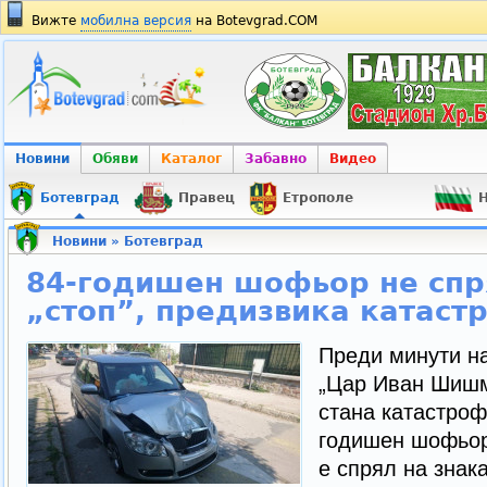
Вижте
мобилна версия
на Botevgrad.COM
Новини
Обяви
Каталог
Забавно
Видео
Ботевград
Правец
Етрополе
Н
Новини
»
Ботевград
84-годишен шофьор не спр
„стоп”, предизвика катаст
Преди минути н
„Цар Иван Шишм
стана катастроф
годишен шофьор
е спрял на знак