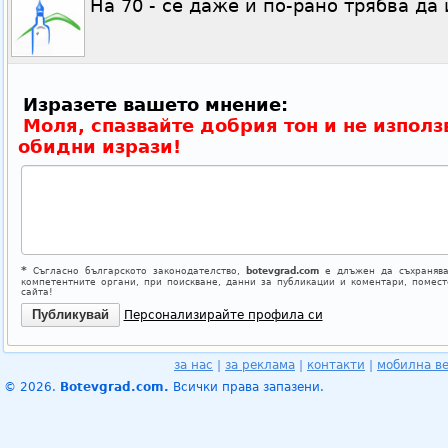
На 70 - се даже и по-рано трябва д
Изразете вашето мнение:
Моля, спазвайте добрия тон и не използ
обидни изрази!
*
Съгласно българското законодателство,
botevgrad.com
е длъжен да съхранява
компетентните органи, при поискване, данни за публикации и коментари, помес
сайта!
Персонализирайте профила си
за нас
|
за реклама
|
контакти
|
мобилна в
© 2026.
Botevgrad.com.
Всички права запазени.