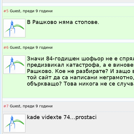
#5
Guest,
преди 9 години
В Рашково няма стопове.
#6
Guest,
преди 9 години
Значи 84-годишен шофьор не е спрял
предизвикал катастрофа, а е винов
Рашково. Кое не разбирате? И защо 
той сайт да са написани неграмотно
объркващо? Това никога не се случв
#7
Guest,
преди 9 години
kade videxte 74...prostaci