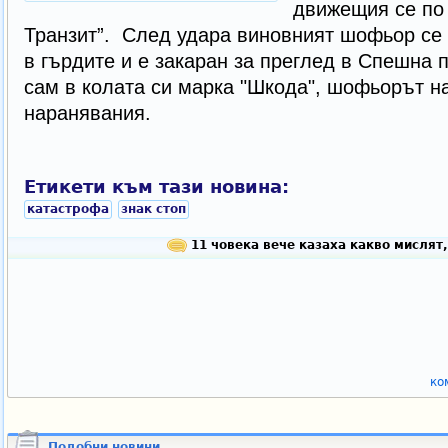
движещия се по
Транзит”. След удара виновният шофьор се 
в гърдите и е закаран за преглед в Спешна 
сам в колата си марка "Шкода", шофьорът на
наранявания.
Етикети към тази новина:
катастрофа
знак стоп
11 човека вече казаха какво мислят,
ко
Подобни новини