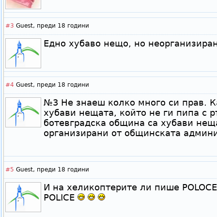
#3
Guest,
преди 18 години
Едно хубаво нещо, но неорганизиран
#4
Guest,
преди 18 години
№3 Не знаеш колко много си прав. К
хубави нещата, който не ги пипа с р
ботевградска община са хубави неща
организирани от общинската админи
#5
Guest,
преди 18 години
И на хеликоптерите ли пише POLOCE
POLICE