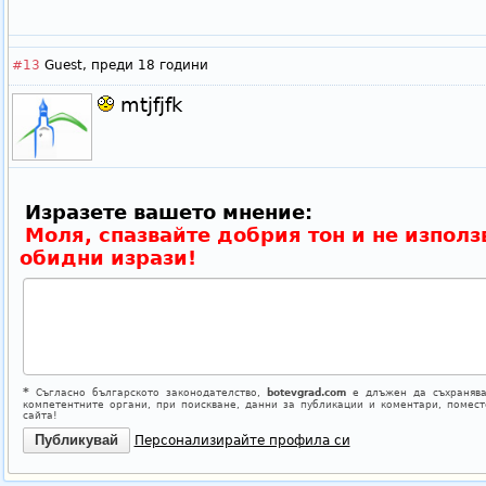
#13
Guest,
преди 18 години
mtjfjfk
Изразете вашето мнение:
Моля, спазвайте добрия тон и не използ
обидни изрази!
*
Съгласно българското законодателство,
botevgrad.com
е длъжен да съхранява
компетентните органи, при поискване, данни за публикации и коментари, помес
сайта!
Персонализирайте профила си