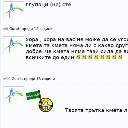
глупаци (не) сте
#9
Guest,
преди 18 години
хора , хора на вас не може да се уго
кмета та кмета няма ли с какво дру
добре ,че кмета няма тази сила да в
всичките до един
#10
Guest,
преди 18 години
Твоята трътка кмета л