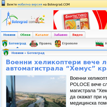
Вижте
мобилна версия
на Botevgrad.COM
Новини
Обяви
Каталог
Забавно
Видео
Ботевград
Правец
Етрополе
Н
Новини
»
Ботевград
Военни хеликоптери вече л
автомагистрала “Хемус” кр
Военни хеликоп
POLOCE вече сл
магистрала “Хем
да окажат при 
медицинска пом