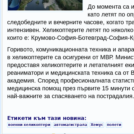
До момента са и
като летят по о
следобедните и вечерните часове, когато тр
интензивен. Хеликоптерите летят по няколко
които е: Крумово-София-Ботевград-София-К
Горивото, комуникационната техника и апар
в хеликоптерите са осигурени от МВР. Минис
предоставя хеликоптерите и летателният еки
реаниматори и медицинската техника са от
академия. Според професионалната статисти
медицинска помощ през първите 15 минути 
най-важните за спасяването на пострадалия
Етикети към тази новина:
военни хеликоптери
автомагистрала
Хемус
полети