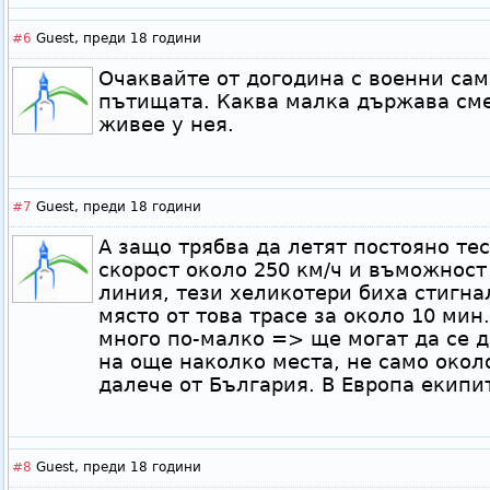
#6
Guest,
преди 18 години
Очаквайте от догодина с военни са
пътищата. Каква малка държава сме
живее у нея.
#7
Guest,
преди 18 години
А защо трябва да летят постояно те
скорост около 250 км/ч и въможност
линия, тези хеликотери биха стигн
място от това трасе за около 10 мин.
много по-малко => ще могат да се 
на още наколко места, не само окол
далече от България. В Европа екипит
#8
Guest,
преди 18 години