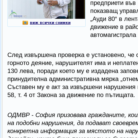
предприети във 
показващ управ
„Ауди 80“ в лен
виж всички снимки
движение в райо
автомагистрала 
След извършена проверка е установено, че 
горното деяние, нарушителят има и неплатен
130 лева, поради което му е издадена запов
принудителна административна мярка „отне
Съставен му е акт за извършени нарушения по
58, т. 4 от Закона за движение по пътищата.
ОДМВР - София призовава гражданите, ко
на подобни нарушения, да подават своевре
конкретна информация за мястото на нару