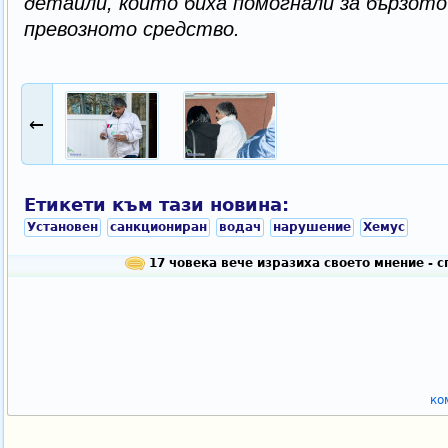
детайли, които биха помогнали за бързот
превозното средство.
←
Етикети към тази новина:
Установен
санкциониран
водач
нарушение
Хемус
17 човека вече изразиха своето мнение - 
ко