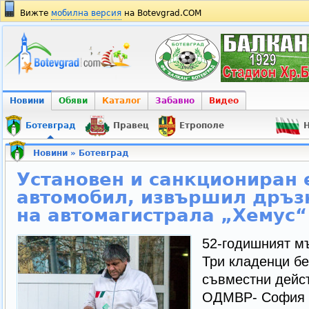
Вижте
мобилна версия
на Botevgrad.COM
Новини
Обяви
Каталог
Забавно
Видео
Ботевград
Правец
Етрополе
Н
Новини
»
Ботевград
Установен и санкциониран 
автомобил, извършил дръз
на автомагистрала „Хемус“
52-годишният мъ
Три кладенци бе
съвместни дейст
ОДМВР- София 