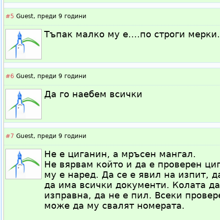
#5
Guest,
преди 9 години
Тъпак малко му е....по строги мерки.
#6
Guest,
преди 9 години
Да го наебем всички
#7
Guest,
преди 9 години
Не е циганин, а мръсен мангал.
Не вярвам който и да е проверен циг
му е наред. Да се е явил на изпит, 
да има всички документи. Колата да
изправна, да не е пил. Всеки провер
може да му свалят номерата.