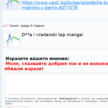
https://www.vesti.bg/bulgaria/prebiha-by
metroto-v-berlin-6077078
#17
Guest,
преди 9 години
D**a i vra4anski tap mangal
Изразете вашето мнение:
Моля, спазвайте добрия тон и не използ
обидни изрази!
*
Съгласно българското законодателство,
botevgrad.com
е длъжен да съхранява
компетентните органи, при поискване, данни за публикации и коментари, помес
сайта!