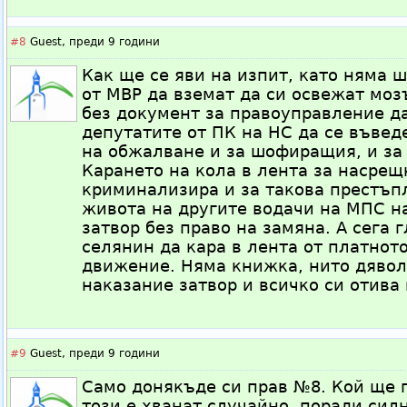
#8
Guest,
преди 9 години
Как ще се яви на изпит, като няма 
от МВР да вземат да си освежат моз
без документ за правоуправление д
депутатите от ПК на НС да се въведе
на обжалване и за шофиращия, и за 
Карането на кола в лента за насрещ
криминализира и за такова престъп
живота на другите водачи на МПС на
затвор без право на замяна. А сега 
селянин да кара в лента от платнот
движение. Няма книжка, нито дявол
наказание затвор и всичко си отива 
#9
Guest,
преди 9 години
Само донякъде си прав №8. Кой ще 
този е хванат случайно, поради сил