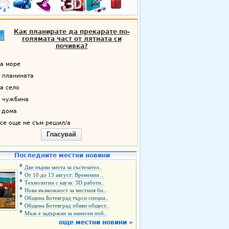
Как планирате да прекарате по-
голямата част от лятната си
почивка?
а море
 планината
а село
 чужбина
 дома
се още не съм решил/а
Гласувай
Последните местни новини
Две първи места за състезател..
От 10 до 13 август: Временни ..
Технологии с кауза: 3D работи..
Нова възможност за местния би..
Община Ботевград търси специа..
Община Ботевград обяви общест..
Мъж е задържан за нанесен поб..
още местни новини »