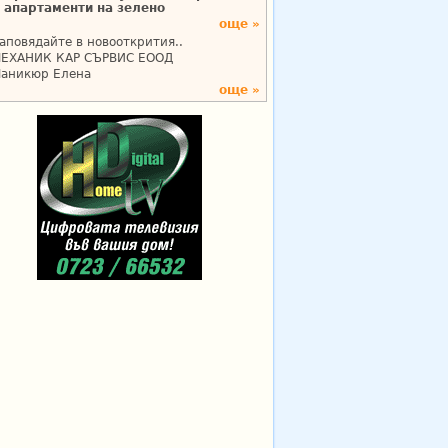
апартаменти на зелено
още »
аповядайте в новооткрития..
ЕХАНИК КАР СЪРВИС ЕООД
аникюр Елена
още »