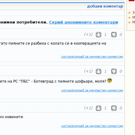
добави коментар
З
М
онимни потребители.
Скрий анонимните коментари
М
(+1)
1
0
гато пияните се разбиха с колата си в кооперацията на
сигнализирай за неуместен коментар
(+1)
1
0
ите на РС "ПБС" - Ботевград с пияните шофьори, моля?
сигнализирай за неуместен коментар
(+1)
1
0
из новините
сигнализирай за неуместен коментар