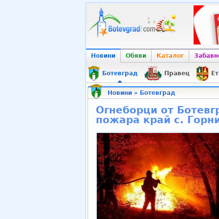
Новини
Обяви
Каталог
Забавн
Ботевград
Правец
Ет
Новини
»
Ботевград
Огнеборци от Ботевг
пожара край с. Горн