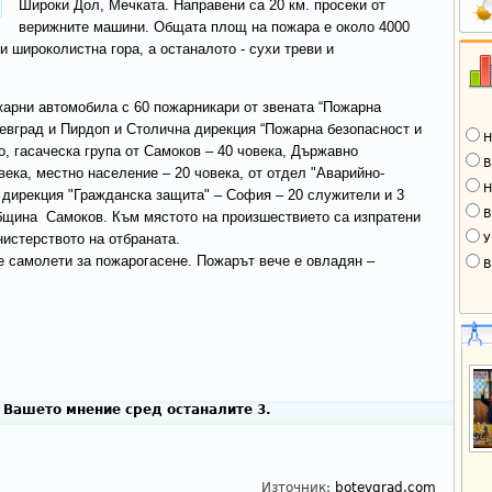
Широки Дол, Мечката. Направени са 20 км. просеки от
верижните машини. Общата площ на пожара е около 4000
 и широколистна гора, а останалото - сухи треви и
жарни автомобила с 60 пожарникари от звената “Пожарна
тевград и Пирдоп и Столична дирекция “Пожарна безопасност и
Н
о, гасаческа група от Самоков – 40 човека, Държавно
В
ека, местно население – 20 човека, от отдел "Аварийно-
Н
 дирекция "Гражданска защита" – София – 20 служители и 3
В
община Самоков. Към мястото на произшествието са изпратени
нистерството на отбраната.
У
е самолети за пожарогасене. Пожарът вече е овладян –
В
 Вашето мнение сред останалите 3.
Източник:
botevgrad.com