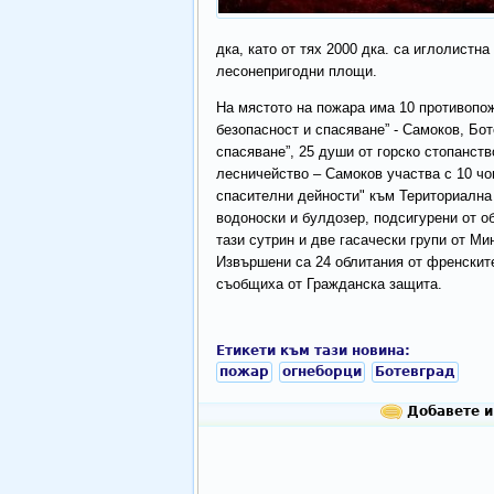
дка, като от тях 2000 дка. са иглолистна
лесонепригодни площи.
На мястото на пожара има 10 противопо
безопасност и спасяване” - Самоков, Бо
спасяване”, 25 души от горско стопанств
лесничейство – Самоков участва с 10 чов
спасителни дейности" към Териториална
водоноски и булдозер, подсигурени от 
тази сутрин и две гасачески групи от Ми
Извършени са 24 облитания от френскит
съобщиха от Гражданска защита.
Етикети към тази новина:
пожар
огнеборци
Ботевград
Добавете и