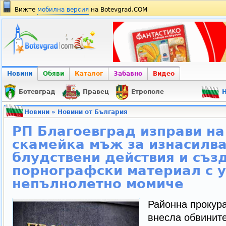
Вижте
мобилна версия
на Botevgrad.COM
Новини
Обяви
Каталог
Забавно
Видео
Ботевград
Правец
Етрополе
Н
Новини
»
Новини от България
РП Благоевград изправи н
скамейка мъж за изнасилва
блудствени действия и съз
порнографски материал с у
непълнолетно момиче
Районна прокура
внесла обвините