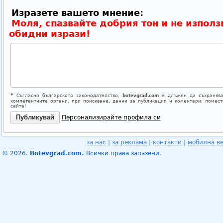
Изразете вашето мнение:
Моля, спазвайте добрия тон и не използ
обидни изрази!
*
Съгласно българското законодателство,
botevgrad.com
е длъжен да съхранява
компетентните органи, при поискване, данни за публикации и коментари, помес
сайта!
Персонализирайте профила си
за нас
|
за реклама
|
контакти
|
мобилна в
© 2026.
Botevgrad.com.
Всички права запазени.