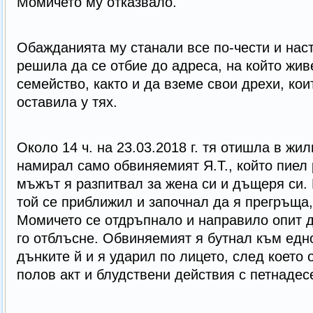
Момичето му отказвало.
Обажданията му станали все по-чести и наст
решила да се отбие до адреса, на който жив
семейство, както и да вземе свои дрехи, кои
оставила у тях.
Около 14 ч. на 23.03.2018 г. тя отишла в жи
намирал само обвиняемият Я.Т., който пиел
мъжът я разпитвал за жена си и дъщеря си.
той се приближил и започнал да я прегръща,
Момичето се отдръпнало и направило опит д
го отблъсне. Обвиняемият я бутнал към едно
дънките й и я ударил по лицето, след което
полов акт и блудствени действия с петнаде