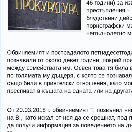
46 години) за и
престъпления –
блудствени дейс
порнографски ма
непълнолетно м
Обвиняемият и пострадалото петнадесетгоди
познавали от около девет години, покрай п
между семействата им. Освен това тя била 
по-голямата му дъщеря, с която се познавал
също били в приятелски отношения, като мо
преспиват в къщата на едната или на другат
От 20.03.2018 г. обвиняемият Т. позвънил н
на В., като искал от нея да се срещнат, под 
да получи информация за поведението на дъ