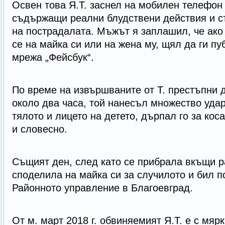
Освен това Я.Т. заснел на мобилен телефон
съдържащи реални блудствени действия и с
на пострадалата. Мъжът я заплашил, че ако
се на майка си или на жена му, щял да ги пу
мрежа „Фейсбук“.
По време на извършваните от Т. престъпни
около два часа, той нанесъл множество удар
тялото и лицето на детето, дърпал го за кос
и словесно.
Същият ден, след като се прибрала вкъщи р
споделила на майка си за случилото и бил п
Районното управление в Благоевград.
От м. март 2018 г. обвиняемият Я.Т. е с мяр