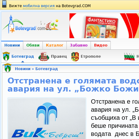
Вижте
мобилна версия
на Botevgrad.COM
Новини
Обяви
Каталог
Забавно
Видео
Ботевград
Правец
Етрополе
Н
Новини
»
Ботевград
Отстранена е голямата во
авария на ул. „Божко Бож
Отстранена е г
авария на ул. „
съобщиха от „В
беше причината 
водата днес в Б