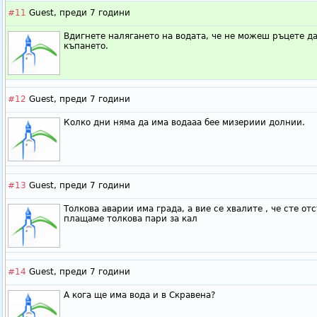
#11
Guest,
преди 7 години
Вдигнете налягането на водата, че не можеш ръцете да
къпането.
#12
Guest,
преди 7 години
Колко дни няма да има водааа бее мизериии долнии.
#13
Guest,
преди 7 години
Толкова аварии има града, а вие се хвалите , че сте от
плащаме толкова пари за кал
#14
Guest,
преди 7 години
А кога ще има вода и в Скравена?