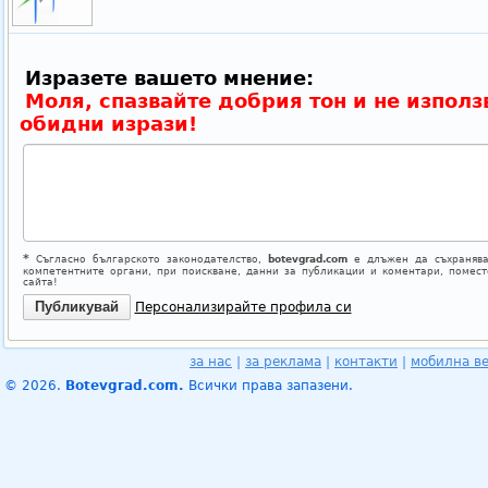
Изразете вашето мнение:
Моля, спазвайте добрия тон и не използ
обидни изрази!
*
Съгласно българското законодателство,
botevgrad.com
е длъжен да съхранява
компетентните органи, при поискване, данни за публикации и коментари, помес
сайта!
Персонализирайте профила си
за нас
|
за реклама
|
контакти
|
мобилна в
© 2026.
Botevgrad.com.
Всички права запазени.