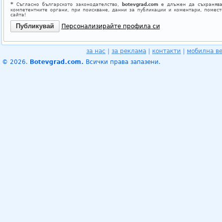
*
Съгласно българското законодателство,
botevgrad.com
е длъжен да съхранява
компетентните органи, при поискване, данни за публикации и коментари, помес
сайта!
Персонализирайте профила си
за нас
|
за реклама
|
контакти
|
мобилна в
© 2026.
Botevgrad.com.
Всички права запазени.