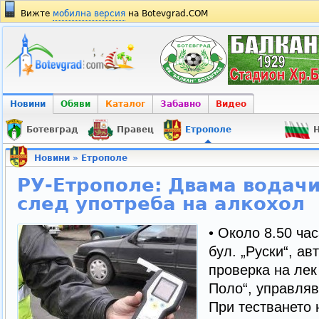
Вижте
мобилна версия
на Botevgrad.COM
Новини
Обяви
Каталог
Забавно
Видео
Ботевград
Правец
Етрополе
Н
Новини
»
Етрополе
РУ-Етрополе: Двама водачи
след употреба на алкохол
• Около 8.50 час
бул. „Руски“, а
проверка на лек
Поло“, управляв
При тестването 