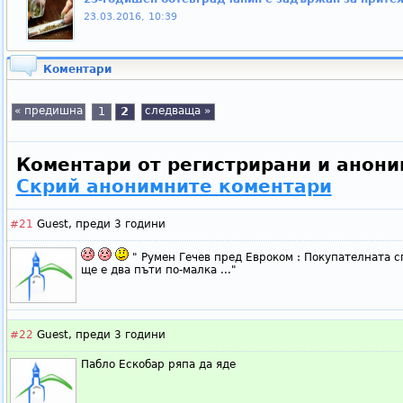
23.03.2016, 10:39
Коментари
« предишна
1
2
следваща »
Коментари от регистрирани и анони
Скрий анонимните коментари
#21
Guest,
преди 3 години
" Румен Гечев пред Евроком : Покупателната с
ще е два пъти по-малка ..."
#22
Guest,
преди 3 години
Пабло Ескобар ряпа да яде