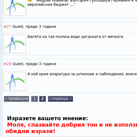
" Андрей Новаков: България субсидира Германия и Ф
европейския бюджет ..."
#27
Guest,
преди 3 години
Белята на тая поляна води циганката от мечката
#28
Guest,
преди 3 години
А кой крие апаратура за шпионаж и наблюдение, внесе
« предишна
1
2
следваща »
Изразете вашето мнение:
Моля, спазвайте добрия тон и не използ
обидни изрази!