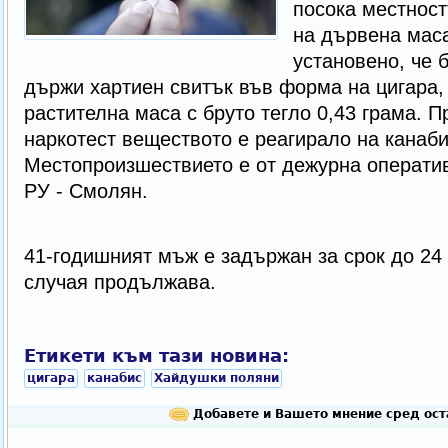
посока местност
на дървена маса
установено, че 
държи хартиен свитък във форма на цигара
растителна маса с бруто тегло 0,43 грама. 
наркотест веществото е реагирало на канабис
Местопроизшествието е от дежурна операти
РУ - Смолян.
41-годишният мъж е задържан за срок до 24 
случая продължава.
Етикети към тази новина:
цигара
канабис
Хайдушки поляни
Добавете и Вашето мнение сред ост