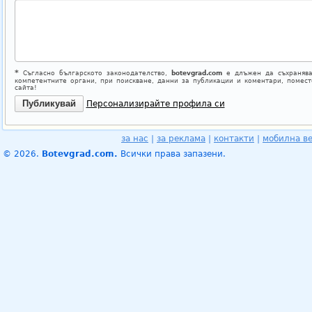
*
Съгласно българското законодателство,
botevgrad.com
е длъжен да съхранява
компетентните органи, при поискване, данни за публикации и коментари, помес
сайта!
Персонализирайте профила си
за нас
|
за реклама
|
контакти
|
мобилна в
© 2026.
Botevgrad.com.
Всички права запазени.