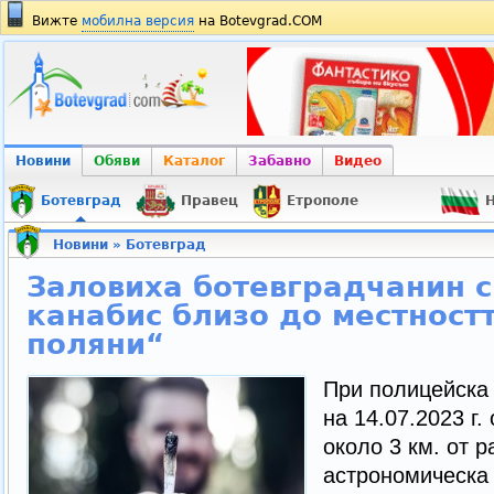
Вижте
мобилна версия
на Botevgrad.COM
Новини
Обяви
Каталог
Забавно
Видео
Ботевград
Правец
Етрополе
Н
Новини
»
Ботевград
Заловиха ботевградчанин с
канабис близо до местнос
поляни“
При полицейска
на 14.07.2023 г.
около 3 км. от 
астрономическа 