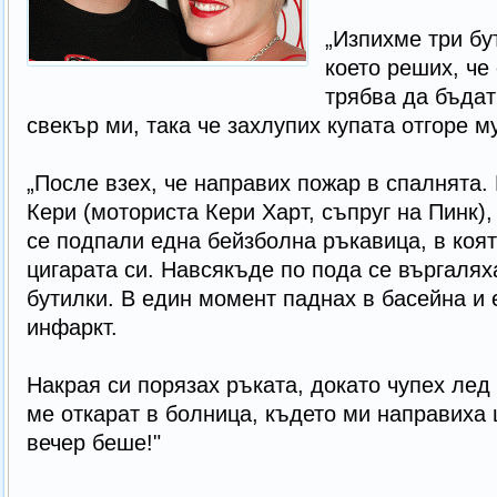
„Изпихме три бу
което реших, че
трябва да бъдат
свекър ми, така че захлупих купата отгоре му
„После взех, че направих пожар в спалнята. 
Кери (моториста Кери Харт, съпруг на Пинк),
се подпали една бейзболна ръкавица, в коя
цигарата си. Навсякъде по пода се въргалях
бутилки. В един момент паднах в басейна и 
инфаркт.
Накрая си порязах ръката, докато чупех лед
ме откарат в болница, където ми направиха 
вечер беше!"