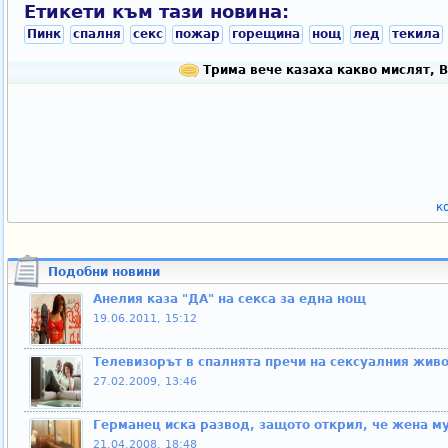
Етикети към тази новина:
Пинк
спалня
секс
пожар
горещина
нощ
лед
текила
Трима вече казаха какво мислят, 
к
Подобни новини
Анелия каза "ДА" на секса за една нощ
19.06.2011, 15:12
Телевизорът в спалнята пречи на сексуалния живо
27.02.2009, 13:46
Германец иска развод, защото открил, че жена м
21.04.2008, 18:48