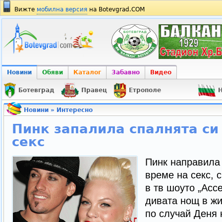
Вижте
мобилна версия
на Botevgrad.COM
Новини
Обяви
Каталог
Забавно
Видео
Ботевград
Правец
Етрополе
Н
Новини
»
Интересно
Пинк запалила спалнята си
секс
Пинк направила 
време на секс, 
в тв шоуто „Acce
дивата нощ в жи
по случай Деня 