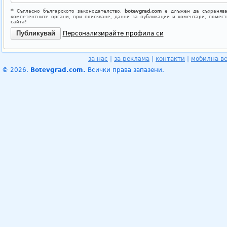
*
Съгласно българското законодателство,
botevgrad.com
е длъжен да съхранява
компетентните органи, при поискване, данни за публикации и коментари, помес
сайта!
Персонализирайте профила си
за нас
|
за реклама
|
контакти
|
мобилна в
© 2026.
Botevgrad.com.
Всички права запазени.