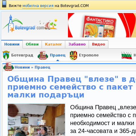
Вижте
мобилна версия
на Botevgrad.COM
Новини
Обяви
Каталог
Забавно
Видео
Ботевград
Правец
Етрополе
Н
Новини
»
Правец
Община Правец "влезе" в д
приемно семейство с пакет
малки подаръци
Община Правец „влезе“
приемно семейство с п
необходимост и малки 
за 24-часовата и 365-д