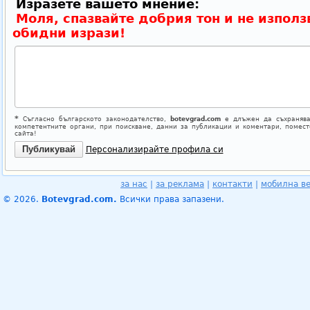
Изразете вашето мнение:
Моля, спазвайте добрия тон и не използ
обидни изрази!
*
Съгласно българското законодателство,
botevgrad.com
е длъжен да съхранява
компетентните органи, при поискване, данни за публикации и коментари, помес
сайта!
Персонализирайте профила си
за нас
|
за реклама
|
контакти
|
мобилна в
© 2026.
Botevgrad.com.
Всички права запазени.