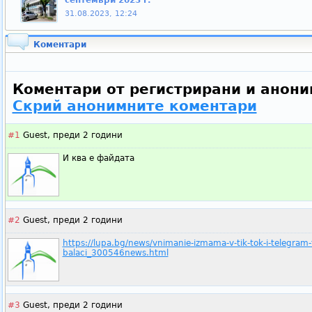
септември 2023 г.
31.08.2023, 12:24
Коментари
Коментари от регистрирани и анони
Скрий анонимните коментари
#1
Guest,
преди 2 години
И ква е файдата
#2
Guest,
преди 2 години
https://lupa.bg/news/vnimanie-izmama-v-tik-tok-i-telegram-t
balaci_300546news.html
#3
Guest,
преди 2 години