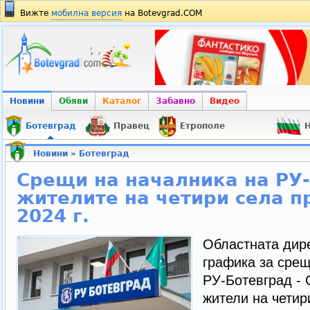
Вижте
мобилна версия
на Botevgrad.COM
Новини
Обяви
Каталог
Забавно
Видео
Ботевград
Правец
Етрополе
Н
Новини
»
Ботевград
Срещи на началника на РУ-
жителите на четири села п
2024 г.
Областната дир
графика за срещ
РУ-Ботевград - 
жители на четир