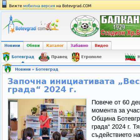
Вижте
мобилна версия
на Botevgrad.COM
Новини
Обяви
Каталог
Забавно
Видео
Ботевград
Правец
Етрополе
Н
Новини
»
Ботевград
Започна инициативата „Вес
града“ 2024 г.
Повече от 60 де
момента за учас
Община Ботевгр
града“ 2024 г. Т
съдействието на