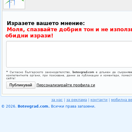
Изразете вашето мнение:
Моля, спазвайте добрия тон и не използ
обидни изрази!
*
Съгласно българското законодателство,
botevgrad.com
е длъжен да съхранява
компетентните органи, при поискване, данни за публикации и коментари, помес
сайта!
Персонализирайте профила си
за нас
|
за реклама
|
контакти
|
мобилна в
© 2026.
Botevgrad.com.
Всички права запазени.