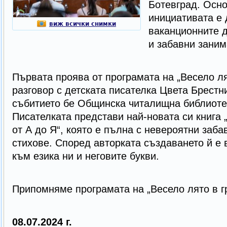
Ботевград. Осно
инициативата е 
виж всички снимки
ваканционните д
и забавни заним
Първата проява от програмата на „Весело ля
разговор с детската писателка Цвета Брестн
събитието бе Общинска читалищна библиотек
Писателката представи най-новата си книга 
от А до Я“, която е пълна с невероятни заба
стихове. Според авторката създаването й е
към езика ни и неговите букви.
Припомняме програмата на „Весело лято в гр
08.07.2024 г.