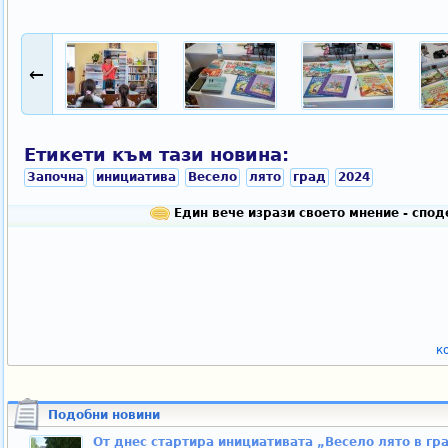
←
Етикети към тази новина:
Започна
инициатива
Весело
лято
град
2024
Един вече изрази своето мнение - спо
к
Подобни новини
От днес стартира инициативата „Весело лято в гр