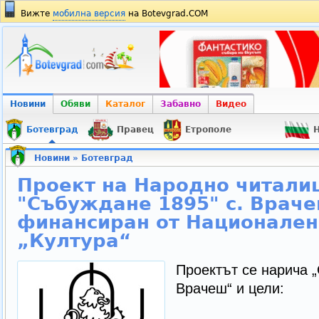
Вижте
мобилна версия
на Botevgrad.COM
Новини
Обяви
Каталог
Забавно
Видео
Ботевград
Правец
Етрополе
Н
Новини
»
Ботевград
Проект на Народно читал
"Събуждане 1895" с. Враче
финансиран от Национале
„Култура“
Проектът се нарича „
Врачеш“ и цели: