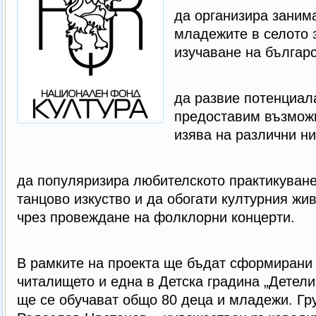
да организира заним
младежите в селото 
изучаване на българс
да развие потенциал
предоставим възможн
изява на различни ни
да популяризира любителското практикуван
танцово изкуство и да обогати културния жи
чрез провеждане на фолклорни концерти.
В рамките на проекта ще бъдат сформирани 4
читалището и една в Детска градина „Детелин
ще се обучават общо 80 деца и младежи. Гру