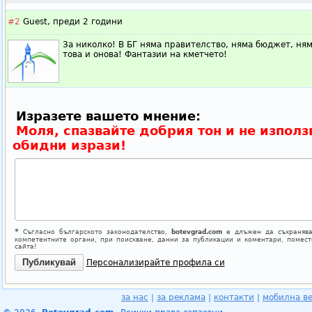
#2
Guest,
преди 2 години
За николко! В БГ няма правителство, няма бюджет, ня
това и онова! Фантазии на кметчето!
Изразете вашето мнение:
Моля, спазвайте добрия тон и не използ
обидни изрази!
*
Съгласно българското законодателство,
botevgrad.com
е длъжен да съхранява
компетентните органи, при поискване, данни за публикации и коментари, помес
сайта!
Персонализирайте профила си
за нас
|
за реклама
|
контакти
|
мобилна в