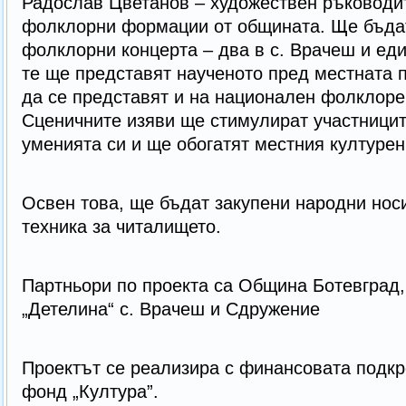
Радослав Цветанов – художествен ръководи
фолклорни формации от общината. Ще бъдат
фолклорни концерта – два в с. Врачеш и еди
те ще представят наученото пред местната 
да се представят и на национален фолклоре
Сценичните изяви ще стимулират участницит
уменията си и ще обогатят местния културен
Освен това, ще бъдат закупени народни нос
техника за читалището.
Партньори по проекта са Община Ботевград,
„Детелина“ с. Врачеш и Сдружение
Проектът се реализира с финансовата подк
фонд „Култура”.