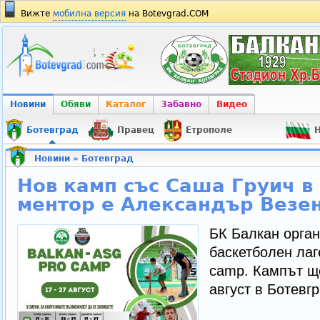
Вижте
мобилна версия
на Botevgrad.COM
Новини
Обяви
Каталог
Забавно
Видео
Ботевград
Правец
Етрополе
Н
Новини
»
Ботевград
Нов камп със Саша Груич в
ментор е Александър Везе
БК Балкан орга
баскетболен лаг
camp. Кампът щ
август в Ботевгр