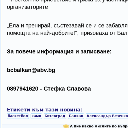
организаторите
„Ела и тренирай, състезавай се и се забавл
помощта на най-добрите!“, призоваха от Бал
За повече информация и записване:
bcbalkan@abv.bg
0897941620 - Стефка Славова
Етикети към тази новина:
баскетбол
камп
Битевград
Балкан
Александър Везенко
А Вие какво мислите по въпр