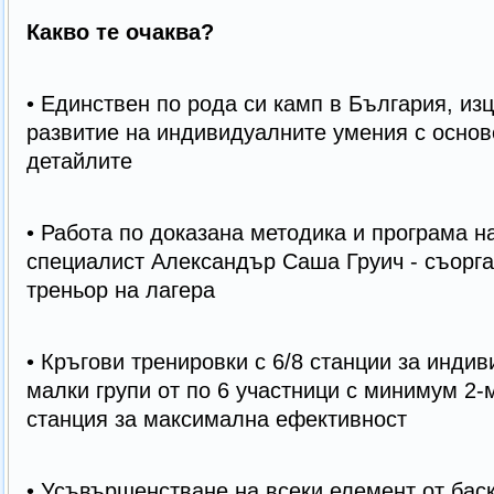
Какво те очаква?
• Единствен по рода си камп в България, из
развитие на индивидуалните умения с основ
детайлите
• Работа по доказана методика и програма н
специалист Александър Саша Груич - съорга
треньор на лагера
• Кръгови тренировки с 6/8 станции за инди
малки групи от по 6 участници с минимум 2-
станция за максимална ефективност
• Усъвършенстване на всеки елемент от баск