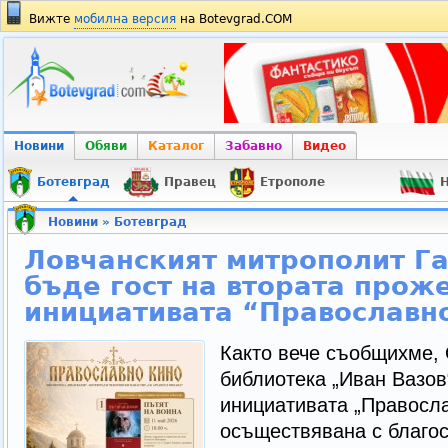
Вижте
мобилна версия
на Botevgrad.COM
Новини
Обяви
Каталог
Забавно
Видео
Ботевград
Правец
Етрополе
Н
Новини
»
Ботевград
Ловчанският митрополит Г
бъде гост на втората прож
инициативата “Православн
Както вече съобщихме,
библиотека „Иван Вазов
инициативата „Правосла
осъществявана с благос