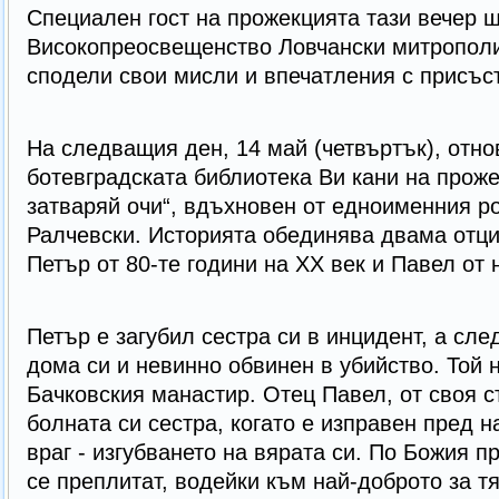
Специален гост на прожекцията тази вечер 
Високопреосвещенство Ловчански митрополи
сподели свои мисли и впечатления с присъ
На следващия ден, 14 май (четвъртък), отнов
ботевградската библиотека Ви кани на прож
затваряй очи“, вдъхновен от едноименния р
Ралчевски. Историята обединява двама отци
Петър от 80-те години на ХХ век и Павел от 
Петър е загубил сестра си в инцидент, а след
дома си и невинно обвинен в убийство. Той 
Бачковския манастир. Отец Павел, от своя ст
болната си сестра, когато е изправен пред н
враг - изгубването на вярата си. По Божия 
се преплитат, водейки към най-доброто за т