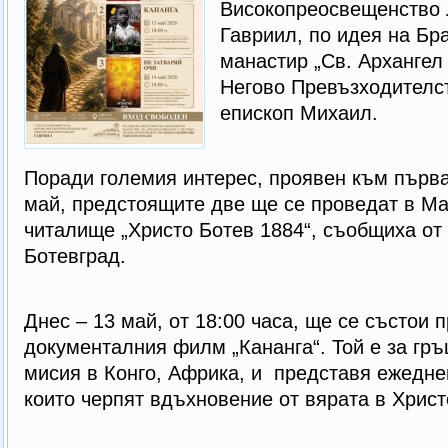
Високопреосвещенство 
Гавриил, по идея на Бр
манастир „Св. Архангел
Негово Превъзходителс
епископ Михаил.
Поради големия интерес, проявен към първа
май, предстоящите две ще се проведат в М
читалище „Христо Ботев 1884“, съобщиха от
Ботевград.
Днес – 13 май, от 18:00 часа, ще се състои 
документалния филм „Кананга“. Той е за гр
мисия в Конго, Африка, и представя ежедне
които черпят вдъхновение от вярата в Христ