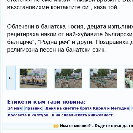
възстановихме контактите си“, каза той.
Облечени в банатска носия, децата изпълни
рецитираха някои от най-хубавите български 
българче“, “Родна реч“ и други. Поздравиха 
религиозна песен на банатски език.
←
Етикети към тази новина:
24 май
празник
Деня на светите братя Кирил и Методий
просвета и култура
и на славянската книжовност
Имате мнение? - Бъдете пръв да го