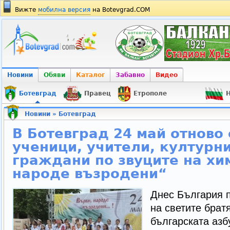
Вижте
мобилна версия
на Botevgrad.COM
Новини
Обяви
Каталог
Забавно
Видео
Ботевград
Правец
Етрополе
Н
Новини
»
Ботевград
В Ботевград 24 май отново
ученици, учители, културн
граждани по звуците на хи
народе възродени“
Днес България п
на светите брат
българската азб