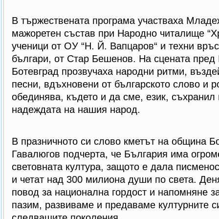
В тържествената програма участваха Младеж
мажоретен състав при Народно читалище “Хр
ученици от ОУ “Н. Й. Вапцаров“ и техни връс
българи, от Стар Бешенов. На сцената пред
Ботевград прозвучаха народни ритми, възде
песни, вдъхновени от българското слово и ро
обединява, където и да сме, език, съхранил 
надеждата на нашия народ.
В празничното си слово кметът на община Б
Гавалюгов подчерта, че България има огром
световната култура, защото е дала писменос
и четат над 300 милиона души по света. Ден
повод за национална гордост и напомняне за
пазим, развиваме и предаваме културните с
следващите поколения.