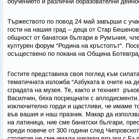
обучението и различни образователни дейно
Тържеството по повод 24 май завърши с уча
гости на нашия град – деца от Стар Бешенов
общност от банатски българи в Румъния, чл
културен форум “Родина на кръстопът“. Пос
осъществено по покана на Община Ботевгра
Гостите представиха своя поглед към силата
тематичната изложба “Азбуката в очите на д
сградата на музея. Те, както и техният рък
Василчин, бяха посрещнати с аплодисменти.
изключително горди и щастливи, че имаме т
във вашия и наш празник. Макар да използв
на латиница, ние сме банатски българи, пре
преди повече от 300 години след Чипровскот
столетия не сме имали никакви връзки с Бъл