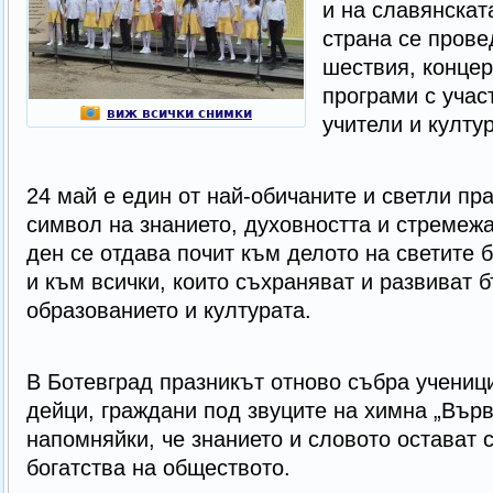
и на славянскат
страна се прове
шествия, концер
програми с учас
виж всички снимки
учители и култу
24 май е един от най-обичаните и светли пр
символ на знанието, духовността и стремежа
ден се отдава почит към делото на светите 
и към всички, които съхраняват и развиват б
образованието и културата.
В Ботевград празникът отново събра ученици
дейци, граждани под звуците на химна „Върв
напомняйки, че знанието и словото остават 
богатства на обществото.