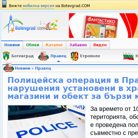
Вижте
мобилна версия
на Botevgrad.COM
Новини
Обяви
Каталог
Забавно
Видео
Ботевград
Правец
Етрополе
Н
Новини
»
Правец
Полицейска операция в Пра
нарушения установени в х
магазини и обект за бързи
За времето от 1
територията, об
е проведена по
съвместно с пре