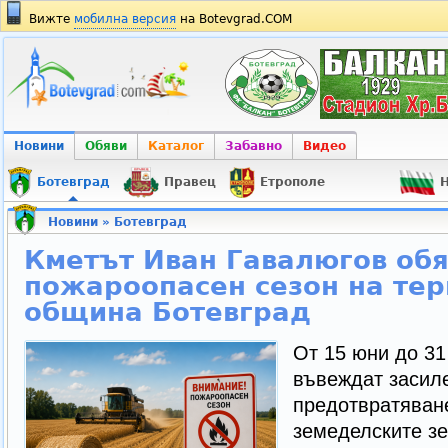
Вижте
мобилна версия
на Botevgrad.COM
Новини
Обяви
Каталог
Забавно
Видео
Ботевград
Правец
Етрополе
Н
Новини
»
Ботевград
Кметът Иван Гавалюгов об
пожароопасен сезон на тер
община Ботевград
От 15 юни до 31 
въвеждат засил
предотвратяван
земеделските з