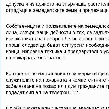
допуска и изгарянето на стърнища, растител
отпадъци в земеделските земи и прилежащи
Собствениците и ползвателите на земеделски
лица, извършващи дейности в тях, са задъл
изискванията за пожарна безопасност. При ж
площи следва да бъдат осигурени необходи
ивици, изправна техника и предварително у
на пожарната безопасност.
Контролът по изпълнението на мерките ще с
служителите на пожарната и компетентните 
забелязване на пожар или дим гражданите т
подадат сигнал на телефон 112.
От общинската администрация апелират към