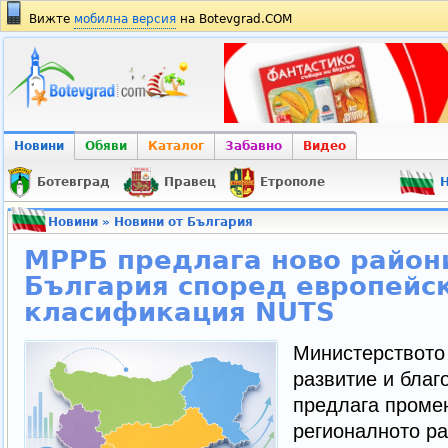
Вижте
мобилна версия
на Botevgrad.COM
Новини
Обяви
Каталог
Забавно
Видео
Ботевград
Правец
Етрополе
Н
Новини
»
Новини от България
МРРБ предлага ново район
България според европейс
класификация NUTS
Министерството
развитие и благ
предлага промен
регионалното ра