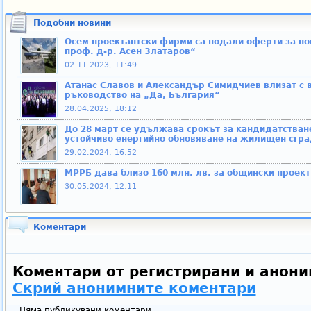
Подобни новини
Осем проектантски фирми са подали оферти за но
проф. д-р. Асен Златаров“
02.11.2023, 11:49
Атанас Славов и Александър Симидчиев влизат с в
ръководство на „Да, България“
28.04.2025, 18:12
До 28 март се удължава срокът за кандидатстван
устойчиво енергийно обновяване на жилищен сград
29.02.2024, 16:52
МРРБ дава близо 160 млн. лв. за общински проект
30.05.2024, 12:11
Коментари
Коментари от регистрирани и анони
Скрий анонимните коментари
Няма публикувани коментари.