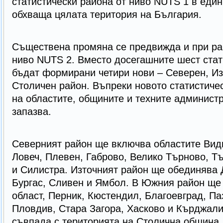
статистически района от ниво NUTS 1 в един
обхваща цялата територия на България.
Съществена промяна се предвижда и при ра
ниво NUTS 2. Вместо досегашните шест стат
бъдат формирани четири нови – Северен, И
Столичен район. Въпреки новото статистиче
на областите, общините и техните администр
запазва.
Северният район ще включва областите Вид
Ловеч, Плевен, Габрово, Велико Търново, Тъ
и Силистра. Източният район ще обединява 
Бургас, Сливен и Ямбол. В Южния район ще
област, Перник, Кюстендил, Благоевград, П
Пловдив, Стара Загора, Хасково и Кърджали
съвпада с територията на Столична община.