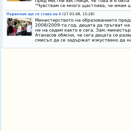
пред местни вестници, че това й е била
"Чувствам се много щастлива, че имам ш
Първолак ще се става на 6
(27.03.08, 15:28)
Министерството на образованието предл
2008/2009-та год. децата да тръгват на
не на седем както е сега. Зам.-министъ
Атанасов обясни, че сега децата се раз
смисъл да се задържат изкуствено да н