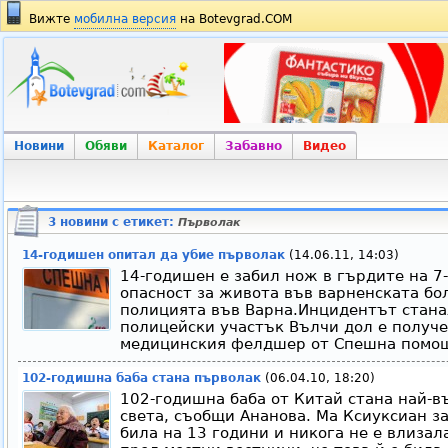
Вижте
мобилна версия
на Botevgrad.COM
Новини
Обяви
Каталог
Забавно
Видео
3 новини с етикет:
Първолак
14-годишен опитал да убие първолак
(14.06.11, 14:03)
14-годишен е забил нож в гърдите на 7-
опасност за живота във варненската бо
полицията във Варна.Инцидентът станал
полицейски участък Вълчи дол е получ
медицинския фелдшер от Спешна помощ в
102-годишна баба стана първолак
(06.04.10, 18:20)
102-годишна баба от Китай стана най-в
света, съобщи Ананова. Ма Ксиуксиан з
била на 13 години и никога не е влизал