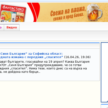
о
Видео
„Синя България” за Софийска област:
дната измама с поредния „спасител”
(16.04.26, 19:36)
мават българите, гласувайки на 19 април? Каква България
и?От „Синя България” предупреждаваме, че се готви
дния „спасител“. Нима тези, които днес са на върха на
, не дойдоха като борци..