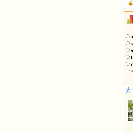
Н
В
Н
В
У
В