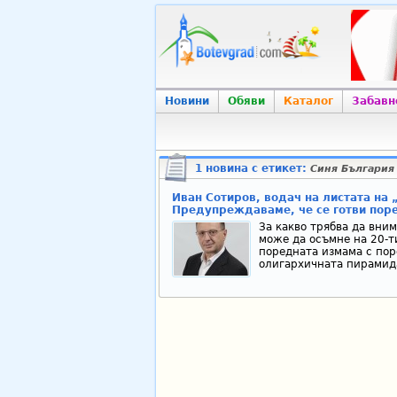
Новини
Обяви
Каталог
Забавн
1 новина с етикет:
Синя България
Иван Сотиров, водач на листата на 
Предупреждаваме, че се готви поре
За какво трябва да вни
може да осъмне на 20-т
поредната измама с поре
олигархичната пирамида