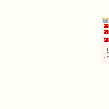
З
М
М