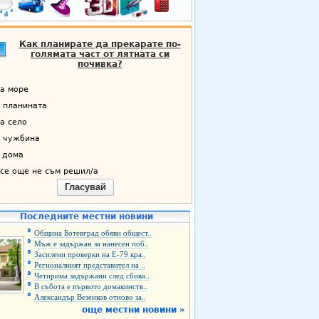
Как планирате да прекарате по-
голямата част от лятната си
почивка?
а море
 планината
а село
 чужбина
 дома
се още не съм решил/а
Гласувай
Последните местни новини
Община Ботевград обяви общест..
Мъж е задържан за нанесен поб..
Засилени проверки на Е-79 кра..
Регионалният представител на ..
Четирима задържани след сбива..
В събота е първото домакинств..
Александър Везенков отново за..
още местни новини »