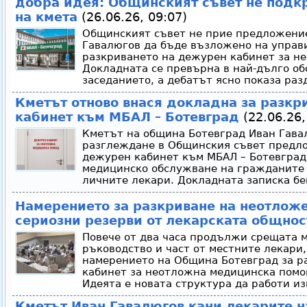
добра идея: Общинският съвет не под
на кмета
(26.06.26, 09:07)
Общинският съвет не прие предложение
Гавалюгов да бъде възложено на управ
разкриването на дежурен кабинет за н
Докладната се превърна в най-дълго об
заседанието, а дебатът ясно показа ра
Кметът отново внася докладна за разкр
кабинет към МБАЛ – Ботевград
(22.06.26,
Кметът на община Ботевград Иван Гавал
разглеждане в Общинския съвет предло
дежурен кабинет към МБАЛ – Ботевград,
медицинско обслужване на гражданите 
личните лекари. Докладната записка бе
Намерението за разкриване на неотлож
сериозни резерви от лекарската общнос
Повече от два часа продължи срещата 
ръководство и част от местните лекари,
намерението на Община Ботевград за р
кабинет за неотложна медицинска помо
Идеята е новата структура да работи из
Кметът Иван Гавалюгов кани лекарите н