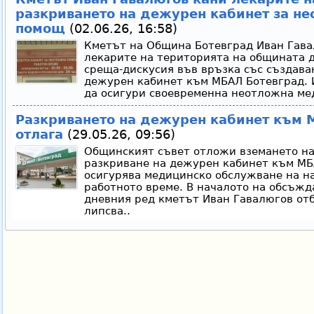
разкриването на дежурен кабинет за н
помощ
(02.06.26, 16:58)
Кметът на Община Ботевград Иван Гава
лекарите на територията на общината д
среща-дискусия във връзка със създава
дежурен кабинет към МБАЛ Ботевград. 
да осигури своевременна неотложна ме
Разкриването на дежурен кабинет към 
отлага
(29.05.26, 09:56)
Общинският съвет отложи вземането на
разкриване на дежурен кабинет към МБ
осигурява медицинско обслужване на н
работното време. В началото на обсъжда
дневния ред кметът Иван Гавалюгов отб
липсва..