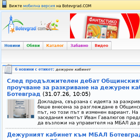
Вижте
мобилна версия
на Botevgrad.COM
Новини
Обяви
Каталог
Забавно
Видео
6 новини с етикет:
дежурен кабинет
След продължителен дебат Общинският
проучване за разкриване на дежурен к
Ботевград
(31.07.26, 10:05)
Докладна, свързана с идеята за разкри
беше внесена за разглеждане в Общинск
път, но този път в изменен вариант. На
заседания кметът Иван Гавалюгов пред
да възложи на управителя на МБАЛ да р
Дежурният кабинет към МБАЛ Ботевград