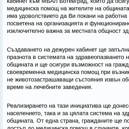
кабинет към МБАЛ Ботевград, който да осиг
медицинска помощ на жителите на общината
има удоволствието да Ви покани на работна
посветена на организацията и функциониране
изключително важна за местната общност зд
Създаването на дежурен кабинет ще запълн
празнота в системата на здравеопазването н
общината и ще осигури възможност на гражд
своевременна медицинска помощ при възник
не животозастрашаващи състояния извън об
време на лечебните заведения.
Реализирането на тази инициатива ще донес
населението, така и за цялата система на з
общината. От една страна, гражданите ще по
достъп до медицинска помощ в случаите, ко