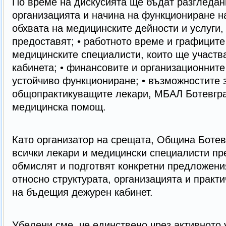
По време на дискусията ще бъдат разгледани
организацията и начина на функциониране на
обхвата на медицинските дейности и услуги,
предоставят; • работното време и графиците
медицинските специалисти, които ще участва
кабинета; • финансовите и организационните
устойчиво функциониране; • възможностите 
общопрактикуващите лекари, МБАЛ Ботевгра
медицинска помощ.
Като организатор на срещата, Община Ботев
всички лекари и медицински специалисти пр
обмислят и подготвят конкретни предложени
относно структурата, организацията и практ
на бъдещия дежурен кабинет.
Убедени сме, че единствено чрез активното 