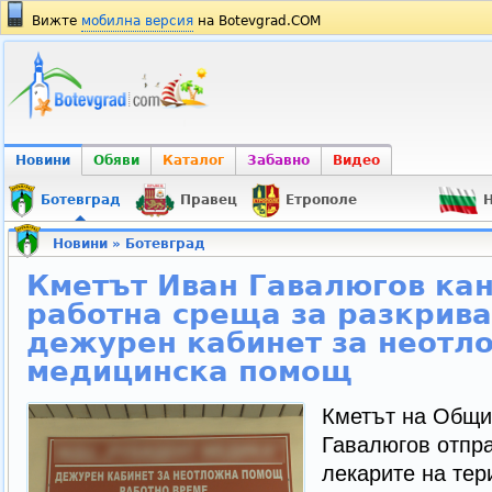
Вижте
мобилна версия
на Botevgrad.COM
Новини
Обяви
Каталог
Забавно
Видео
Ботевград
Правец
Етрополе
Н
Новини
»
Ботевград
Кметът Иван Гавалюгов кан
работна среща за разкрива
дежурен кабинет за неотл
медицинска помощ
Кметът на Общи
Гавалюгов отпр
лекарите на тер