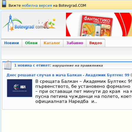
Вижте
мобилна версия
на Botevgrad.COM
Новини
Обяви
Каталог
Забавно
Видео
1 новина с етикет:
нарушение на правилника
Днес решават случая в мача Балкан - Академик Бултекс 99
(
В срещата Балкан – Академик Бултекс 99
първенството, бе установено формално
– при оставащи пет минути до края на 
пусна петима чужденци на полето, коет
официалната Наредба и..