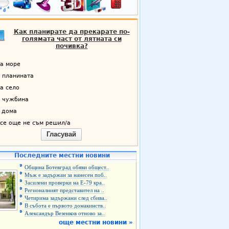
Как планирате да прекарате по-
голямата част от лятната си
почивка?
а море
 планината
а село
 чужбина
 дома
се още не съм решил/а
Гласувай
Последните местни новини
Община Ботевград обяви общест..
Мъж е задържан за нанесен поб..
Засилени проверки на Е-79 кра..
Регионалният представител на ..
Четирима задържани след сбива..
В събота е първото домакинств..
Александър Везенков отново за..
още местни новини »