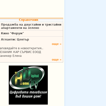
Справочник
Продажба на двустайни и тристайни
апартаменти на зелено
Кино "Форум"
Атлантис Център
още »
аповядайте в новооткрития..
ЕХАНИК КАР СЪРВИС ЕООД
аникюр Елена
още »