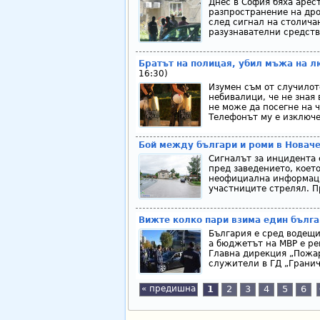
Днес в София бяха арес
разпространение на дро
след сигнал на столича
разузнавателни средств
Братът на полицая, убил мъжа на л
16:30)
Изумен съм от случилот
небивалици, че не зная 
не може да посегне на ч
Телефонът му е изключен
Бой между българи и роми в Новаче
Сигналът за инцидента е
пред заведението, което
неофициална информация
участниците стрелял. Пр
Вижте колко пари взима един бълга
България е сред водещи
а бюджетът на МВР е ре
Главна дирекция „Пожар
служители в ГД „Гранич
« предишна
1
2
3
4
5
6