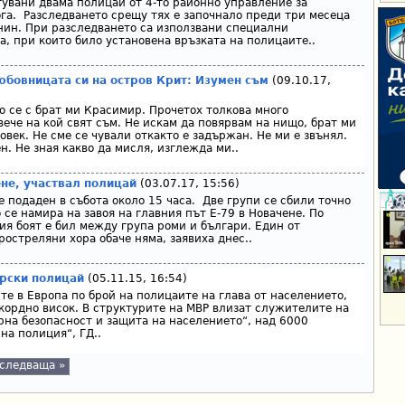
тувани двама полицаи от 4-то районно управление за
га. Разследването срещу тях е започнало преди три месеца
нин. При разследването са използвани специални
а, при които било установена връзката на полицаите..
юбовницата си на остров Крит: Изумен съм
(09.10.17,
о се с брат ми Красимир. Прочетох толкова много
вече на кой свят съм. Не искам да повярвам на нищо, брат ми
овек. Не сме се чували откакто е задържан. Не ми е звънял.
. Не зная какво да мисля, изглежда ми..
не, участвал полицай
(03.07.17, 15:56)
 подаден в събота около 15 часа. Две групи се сбили точно
 се намира на завоя на главния път Е-79 в Новачене. По
 боят е бил между група роми и българи. Един от
остреляни хора обаче няма, заявиха днес..
рски полицай
(05.11.15, 16:54)
те в Европа по брой на полицаите на глава от населението,
кордно висок. В структурите на МВР влизат служителите на
на безопасност и за­щита на населението“, над 6000
на полиция“, ГД..
следваща »