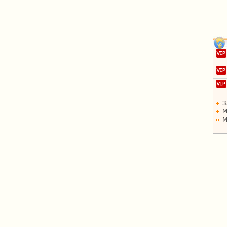
З
М
М