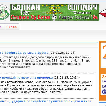
о
Видео
 в Ботевград остава в ареста
(08.01.26, 17:04)
– Ботевград се води досъдебно производство за извършени
ал. 2, пред. 1, вр. ал. 1 и по чл. 131, ал. 2, пр. 4, т. 3, вр.
хулиганство и причиняване на лека телесна повреда на
 на служебните му..
у полицай по време на проверка
(28.01.25, 15:14)
 лек автомобил, извършена около 16.15 часа на 25 януари в
ия в Годеч е констатирано движение на същия без включени
ият полицейски служител оформял наказателния документ,
ел спиране на друг автомобил, в който..
омощ, удариха полицейски служител по лицето и тила