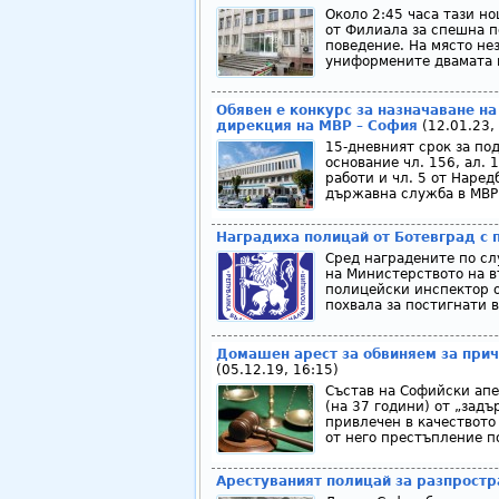
Около 2:45 часа тази но
от Филиала за спешна п
поведение. На място не
униформените двамата н
Обявен е конкурс за назначаване н
дирекция на МВР – София
(12.01.23,
15-дневният срок за под
основание чл. 156, ал. 
работи и чл. 5 от Наред
държавна служба в МВР 
Наградиха полицай от Ботевград с 
Сред наградените по сл
на Министерството на въ
полицейски инспектор от
похвала за постигнати в
Домашен арест за обвиняем за прич
(05.12.19, 16:15)
Състав на Софийски апе
(на 37 години) от „зад
привлечен в качеството
от него престъпление по 
Арестуваният полицай за разпростр