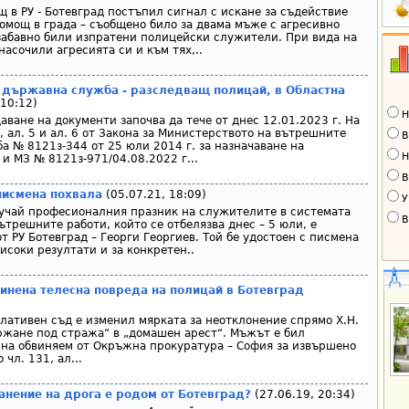
щ в РУ - Ботевград постъпил сигнал с искане за съдействие
омощ в града – съобщено било за двама мъже с агресивно
забавно били изпратени полицейски служители. При вида на
асочили агресията си и към тях,..
а държавна служба - разследващ полицай, в Областна
 10:12)
Н
аване на документи започва да тече от днес 12.01.2023 г. На
1, ал. 5 и ал. 6 от Закона за Министерството на вътрешните
В
ба № 8121з-344 от 25 юли 2014 г. за назначаване на
Н
и МЗ № 8121з-971/04.08.2022 г...
В
писмена похвала
(05.07.21, 18:09)
У
учай професионалния празник на служителите в системата
В
трешните работи, който се отбелязва днес – 5 юли, е
 РУ Ботевград – Георги Георгиев. Той бе удостоен с писмена
исоки резултати и за конкретен..
инена телесна повреда на полицай в Ботевград
лативен съд е изменил мярката за неотклонение спрямо Х.Н.
ържане под стража“ в „домашен арест“. Мъжът е бил
 на обвиняем от Окръжна прокуратура – София за извършено
чл. 131, ал...
анение на дрога е родом от Ботевград?
(27.06.19, 20:34)