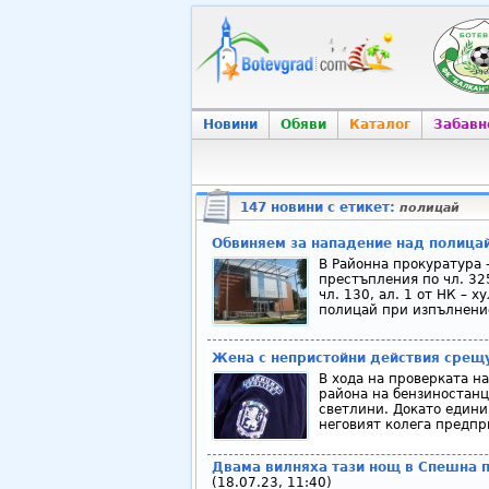
Новини
Обяви
Каталог
Забавн
147 новини с етикет:
полицай
Обвиняем за нападение над полицай
В Районна прокуратура 
престъпления по чл. 325, 
чл. 130, ал. 1 от НК – 
полицай при изпълнение
Жена с непристойни действия срещ
В хода на проверката на
района на бензиностанц
светлини. Докато един
неговият колега предпри
Двама вилняха тази нощ в Спешна п
(18.07.23, 11:40)