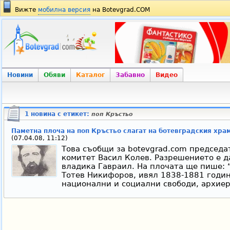
Вижте
мобилна версия
на Botevgrad.COM
Новини
Обяви
Каталог
Забавно
Видео
1 новина с етикет:
поп Кръстьо
Паметна плоча на поп Кръстьо слагат на ботевградския хра
(07.04.08, 11:12)
Това съобщи за botevgrad.com председ
комитет Васил Колев. Разрешението е д
владика Гавраил. На плочата ще пише: 
Тотев Никифоров, ивял 1838-1881 годин
национални и социални свободи, архиер