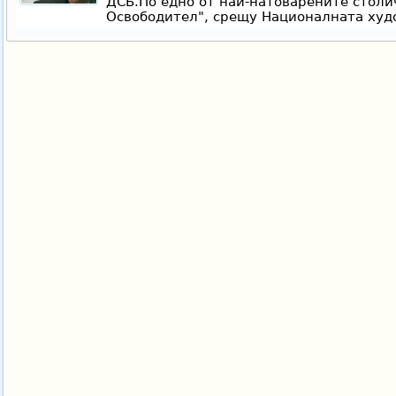
ДСБ.По едно от най-натоварените столич
Освободител", срещу Националната худ