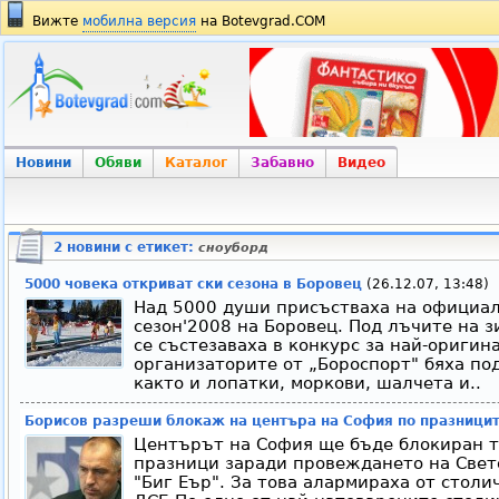
Вижте
мобилна версия
на Botevgrad.COM
Новини
Обяви
Каталог
Забавно
Видео
2 новини с етикет:
сноуборд
5000 човека откриват ски сезона в Боровец
(26.12.07, 13:48)
Над 5000 души присъстваха на официал
сезон'2008 на Боровец. Под лъчите на 
се състезаваха в конкурс за най-оригин
организаторите от „Бороспорт" бяха по
както и лопатки, моркови, шалчета и..
Борисов разреши блокаж на центъра на София по празници
Центърът на София ще бъде блокиран т
празници заради провеждането на Свет
"Биг Еър". За това алармираха от столи