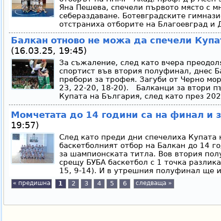
Яна Пешева, спечели първото място с м
себераздаване. Ботевградските гимназ
отстраниха отборите на Благоевград и 
Балкан отново не можа да спечели Купа
(16.03.25, 19:45)
За съжаление, след като вчера преодол
спортист във втория полуфинал, днес Б
пребори за трофея. Загуби от Черно море
23, 22-20, 18-20). Балканци за втори п
Купата на България, след като през 202
Момчетата до 14 години са на финал и з
19:57)
След като преди дни спечелиха Купата 
баскетболният отбор на Балкан до 14 г
за шампионската титла. Вов втория пол
срещу БУБА баскетбол с 1 точка разлика 
15, 9-14). И в утрешния полуфинал ще и
« предишна
1
2
3
4
5
6
следваща »