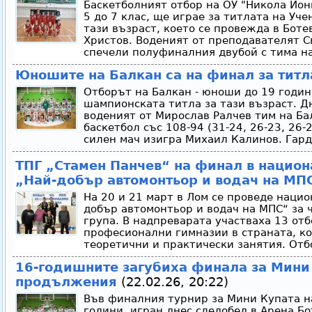
Баскетболният отбор на ОУ "Никола Йон
5 до 7 клас, ще играе за титлата на Уч
тази възраст, което се провежда в Боте
Христов. Воденият от преподавателят С
спечели полуфиналния двубой с тима на
Юношите на Балкан са на финал за титл
Отборът на Балкан - юноши до 19 годин
шампионската титла за тази възраст. Д
воденият от Мирослав Ралчев тим на Ба
баскетбол със 108-94 (31-24, 26-23, 26
силен мач изигра Михаил Калинов. Гард
ТПГ „Стамен Панчев“ на финал в национ
„Най-добър автомонтьор и водач на МП
На 20 и 21 март в Лом се проведе нацио
добър автомонтьор и водач на МПС“ за 
група. В надпреварата участваха 13 от
професионални гимназии в страната, ко
теоретични и практически занятия. Отбо
16-годишните загубиха финала за Мини
продължения
(22.02.26, 20:22)
Във финалния турнир за Мини Купата н
години, игран днес следобед в Арена Бо