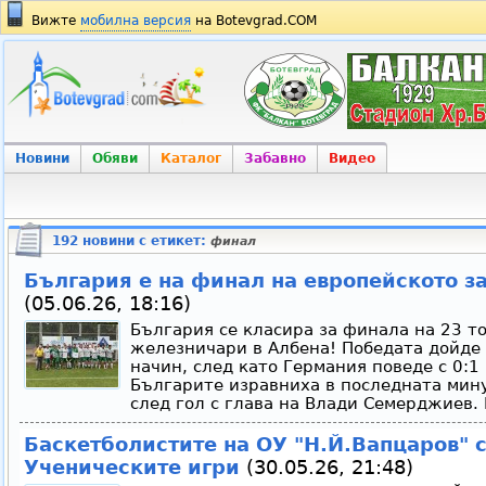
Вижте
мобилна версия
на Botevgrad.COM
Новини
Обяви
Каталог
Забавно
Видео
192 новини с етикет:
финал
България е на финал на европейското з
(05.06.26, 18:16)
България се класира за финала на 23 т
железничари в Албена! Победата дойде
начин, след като Германия поведе с 0:1 
Българите изравниха в последната мин
след гол с глава на Влади Семерджиев. 
Баскетболистите на ОУ "Н.Й.Вапцаров" с
Ученическите игри
(30.05.26, 21:48)