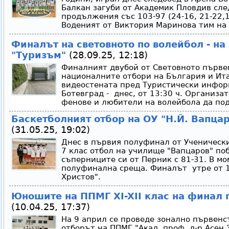
Балкан загуби от Академик Пловдив сле
продължения със 103-97 (24-16, 21-22,17
Воденият от Виктория Маринова тим на 
Финалът на световното по волейбол - на
"Туризъм"
(28.09.25, 12:18)
Финалният двубой от Световното първе
националните отбори на България и Ит
видеостената пред Туристически инфор
Ботевград - днес, от 13:30 ч. Организа
фенове и любители на волейбола да под
Баскетболният отбор на ОУ "Н.Й. Вапцар
(31.05.25, 19:02)
Днес в първия полуфинал от Ученически
7 клас отбол на училище "Вапцаров" по
съперниците си от Перник с 81-31. В мо
полуфинална среща. Финалът утре от 12
Христов".
Юношите на ППМГ XI-XII клас на финал 
(10.04.25, 17:37)
На 9 април се проведе зонално първенст
отборът на ППМГ "Акад. проф. д-р Асен 