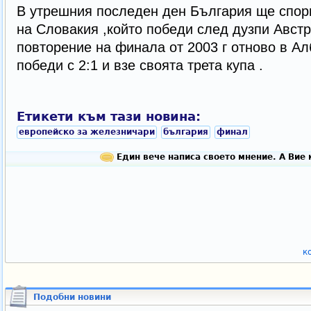
В утрешния последен ден България ще спори
на Словакия ,който победи след дузпи Австр
повторение на финала от 2003 г отново в Ал
победи с 2:1 и взе своята трета купа .
Етикети към тази новина:
европейско за железничари
българия
финал
Един вече написа своето мнение. А Вие 
к
Подобни новини