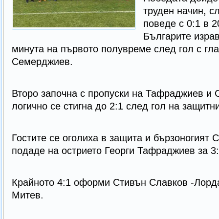
труден начин, с
поведе с 0:1 в 2
Българите изра
минута на първото полувреме след гол с гл
Семерджиев.
Второ започна с пропуски на Тафраджиев и
логично се стигна до 2:1 след гол на защит
Гостите се оголиха в защита и бързоногият 
подаде на острието Георги Тафраджиев за 3:
Крайното 4:1 оформи Стивън Славков -Лорда
Митев.