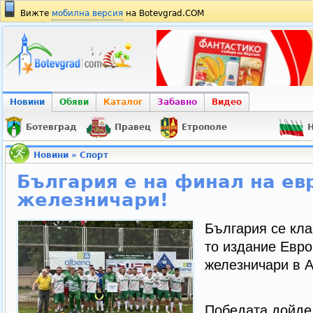
Вижте
мобилна версия
на Botevgrad.COM
Новини
Обяви
Каталог
Забавно
Видео
Ботевград
Правец
Етрополе
Н
Новини
»
Спорт
България е на финал на ев
железничари!
България се кла
то издание Евро
железничари в 
Победата дойде