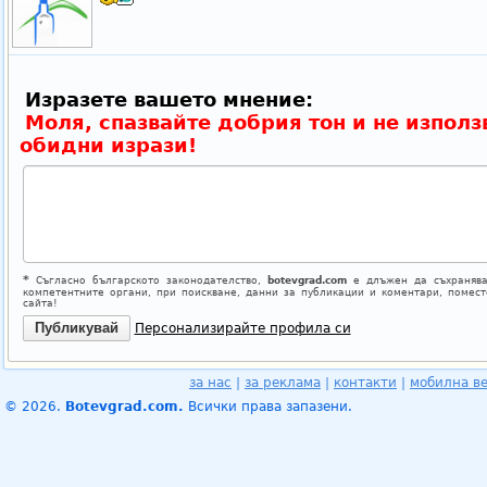
Изразете вашето мнение:
Моля, спазвайте добрия тон и не използ
обидни изрази!
*
Съгласно българското законодателство,
botevgrad.com
е длъжен да съхранява
компетентните органи, при поискване, данни за публикации и коментари, помес
сайта!
Персонализирайте профила си
за нас
|
за реклама
|
контакти
|
мобилна в
© 2026.
Botevgrad.com.
Всички права запазени.