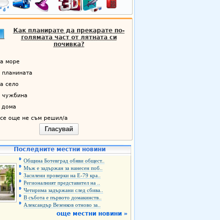
Как планирате да прекарате по-
голямата част от лятната си
почивка?
а море
 планината
а село
 чужбина
 дома
се още не съм решил/а
Гласувай
Последните местни новини
Община Ботевград обяви общест..
Мъж е задържан за нанесен поб..
Засилени проверки на Е-79 кра..
Регионалният представител на ..
Четирима задържани след сбива..
В събота е първото домакинств..
Александър Везенков отново за..
още местни новини »