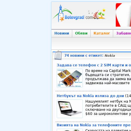
Новини
Обяви
Каталог
Забавн
74 новини с етикет:
Nokia
Задава се телефон с 2 SIM карти и о
По време на Capital Mar
бъдещата си стратегия,
продължава да заема ва
задвижва най-масовите м
Нетбукът на Nokia излиза до дни
(14
Нашумялият нетбук на N
потребителите в САЩ ще
сключване на двугодише
$60 за широколентови ус
Визията на Nokia за телефоните пре
Скоростта на развитие н