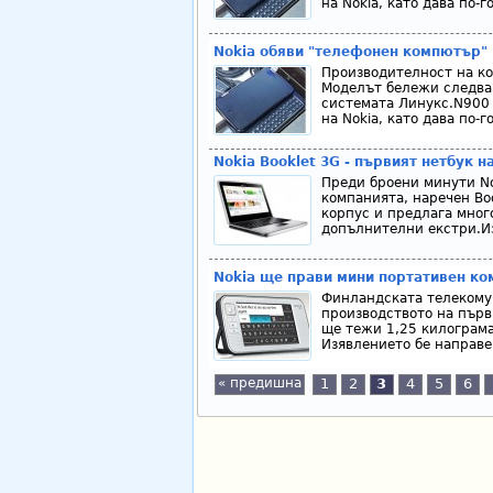
на Nokia, като дава по
Nokia обяви "телефонен компютър"
Производителност на ко
Моделът бележи следва
системата Линукс.N900
на Nokia, като дава по
Nokia Booklet 3G - първият нетбук 
Преди броени минути No
компанията, наречен Bo
корпус и предлага мног
допълнителни екстри.Изп
Nokia ще прави мини портативен к
Финландската телекомун
производството на първ
ще тежи 1,25 килограма
Изявлението бе направе
« предишна
1
2
3
4
5
6