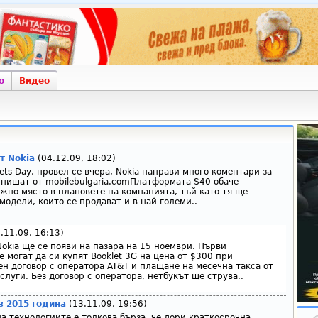
о
Видео
т Nokia
(04.12.09, 18:02)
kets Day, провел се вчера, Nokia направи много коментари за
 пишат от mobilebulgaria.comПлатформата S40 обаче
жно място в плановете на компанията, тъй като тя ще
одели, които се продават и в най-големи..
.11.09, 16:13)
okia ще се появи на пазара на 15 ноември. Първи
 могат да си купят Booklet 3G на цена от $300 при
н договор с оператора AT&T и плащане на месечна такса от
луги. Без договор с оператора, нетбукът ще струва..
з 2015 година
(13.11.09, 19:56)
а технологиите е толкова бърза, че дори краткосрочна