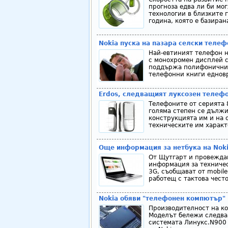
прогноза едва ли би мог
технологии в близките г
година, която е базиран
Nokia пуска на пазара селски телеф
Най-евтиният телефон на
с монохромен дисплей с
поддържа полифонични р
телефонни книги едновр
Erdos, следващият луксозен телефо
Телефоните от серията 8
голяма степен се дължи
конструкцията им и на 
техническите им характе
Още информация за нетбука на Nok
От Щутгарт и провеждащ
информация за техническ
3G, съобщават от mobile
работещ с тактова често
Nokia обяви "телефонен компютър"
Производителност на ко
Моделът бележи следва
системата Линукс.N900