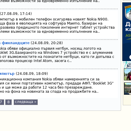
-големи възможности за едновременно изпълнение на..
(27.08.09, 17:14)
мпютър в мобилен телефон осигурява новият Nokia N900.
ща фаза в еволюцията на софтуера Maemo, базиран на
 развива предишното поколение интернет таблет устройства
-големи възможности за едновременно изпълнение на..
на финландците
(24.08.09, 20:28)
kia обяви официално първия нетбук, носещ логото на
oklet 3G.Базираното на Windows 7 устройство е с алуминиев
о от възможностите на познатите нетбуци, като ги допълва с
олзва процесор Intel Atom, засега с..
омпютър
(24.08.09, 18:09)
икационна компания Nokia обяви намеренията си за
ия си мини портативен компютър, предаде АФП."Booklet 3G"
 и ще може да работи 12 часа без презареждане.
но на фона на новината за спада на продажбите на..
7
8
следваща »