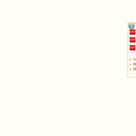
З
М
М