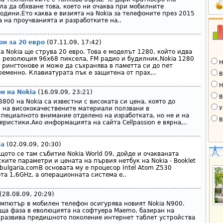
ла да обхване това, което ни очаква при мобилните
одини.Ето каква е визията на Nokia за телефоните през 2015
а на проучванията и разработките на..
он за 20 евро
(07.11.09, 17:42)
 Nokia ще струва 20 евро. Това е моделът 1280, който идва
 резолюция 96x68 пиксела, FM радио и будилник.Nokia 1280
Н
ингтонове и може да съхранява в паметта си до пет
еменно. Клавиатурата пък е защитена от прах,..
В
Н
н на Nokia
(16.09.09, 23:21)
В
800 на Nokia са известни с високата си цена, която до
У
 на висококачествените материали ползвани в
специалното внимание отделено на изработката, но не и на
В
ристики.Ако информацията на сайта Cellpassion е вярна,..
ia
(02.09.09, 20:30)
ото се тaм събитие Nokia World 09, дойде и очакваната
ите параметри и цената на първия нетбук на Nokia - Booklet
bulgaria.comВ основата му е процесор Intel Atom Z530
та 1,6GHz, а операционната система е..
(28.08.09, 20:29)
мпютър в мобилен телефон осигурява новият Nokia N900.
ща фаза в еволюцията на софтуера Maemo, базиран на
 развива предишното поколение интернет таблет устройства