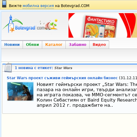
Вижте
мобилна версия
на Botevgrad.COM
Новини
Обяви
Каталог
Забавно
Видео
1 новина с етикет:
Star Wars
Star Wars проект съживи геймърския онлайн бизнес
(31.12.11
Новият геймърски проект „Star Wars: The
пазара на онлайн игри, твърди анализа
на играта показва, че ММО-сегментът с
Колин Себастиян от Baird Equity Researc
април 2012 г. продажбите на..