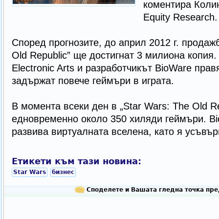
коментира Колин
Equity Research.
Според прогнозите, до април 2012 г. продажб
Old Republic” ще достигнат 3 милиона копия.
Electronic Arts и разработчикът BioWare пра
задържат повече геймъри в играта.
В момента всеки ден в „Star Wars: The Old Re
едновременно около 350 хиляди геймъри. B
развива виртуалната вселена, като я усъвъ
Етикети към тази новина:
Star Wars
бизнес
Споделете и Вашата гледна точка пре