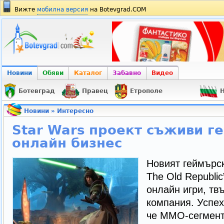
Вижте
мобилна версия
на Botevgrad.COM
Новини
Обяви
Каталог
Забавно
Видео
Ботевград
Правец
Етрополе
Н
Новини
»
Интересно
Star Wars проект съживи г
онлайн бизнес
Новият геймърск
The Old Republic
онлайн игри, тв
компания. Успех
че ММО-сегмент