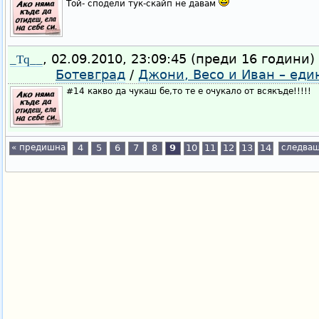
Той- сподели тук-скайп не давам
, 02.09.2010, 23:09:45 (преди 16 години)
_Tq__
Ботевград
/
Джони, Весо и Иван – еди
#14 какво да чукаш бе,то те е очукало от всякъде!!!!!
« предишна
4
5
6
7
8
9
10
11
12
13
14
следващ