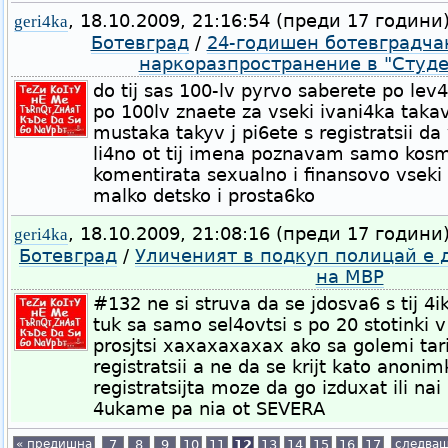
, 18.10.2009, 21:16:54 (преди 17 години
geri4ka
Ботевград
/
24-годишен ботевградча
наркоразпространение в "Студе
do tij sas 100-lv pyrvo saberete po lev
po 100lv znaete za vseki ivani4ka tak
mustaka takyv j pi6ete s registratsii da 
li4no ot tij imena poznavam samo kos
komentirata sexualno i finansovo vseki 
malko detsko i prosta6ko
, 18.10.2009, 21:08:16 (преди 17 години
geri4ka
Ботевград
/
Уличеният в подкуп полицай е
на МВР
#132 ne si struva da se jdosva6 s tij 4iki
tuk sa samo sel4ovtsi s po 20 stotinki 
prosjtsi xaxaxaxaxax ako sa golemi tari
registratsii a ne da se krijt kato anoni
registratsijta moze da go izduxat ili na
4ukame pa nia ot SEVERA
« предишна
7
8
9
10
11
12
13
14
15
16
17
следващ