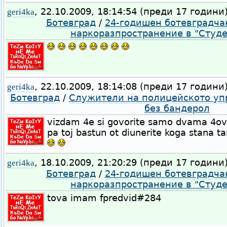
, 22.10.2009, 18:14:54 (преди 17 години
geri4ka
Ботевград
/
24-годишен ботевградча
наркоразпространение в "Студе
, 22.10.2009, 18:14:08 (преди 17 години
geri4ka
Ботевград
/
Служители на полицейското уп
без бандерол
vizdam 4e si govorite samo dvama 4ov
pa toj bastun ot diunerite koga stana 
, 18.10.2009, 21:20:29 (преди 17 години
geri4ka
Ботевград
/
24-годишен ботевградча
наркоразпространение в "Студе
tova imam fpredvid#284