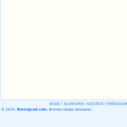
за нас
|
за реклама
|
контакти
|
мобилна в
© 2026.
Botevgrad.com.
Всички права запазени.