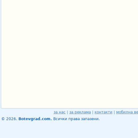
за нас
|
за реклама
|
контакти
|
мобилна в
© 2026.
Botevgrad.com.
Всички права запазени.