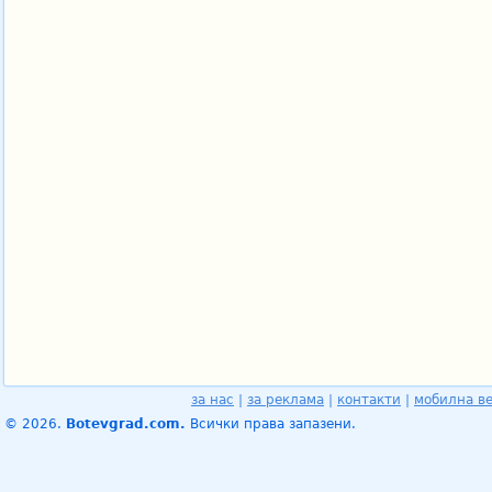
за нас
|
за реклама
|
контакти
|
мобилна в
© 2026.
Botevgrad.com.
Всички права запазени.