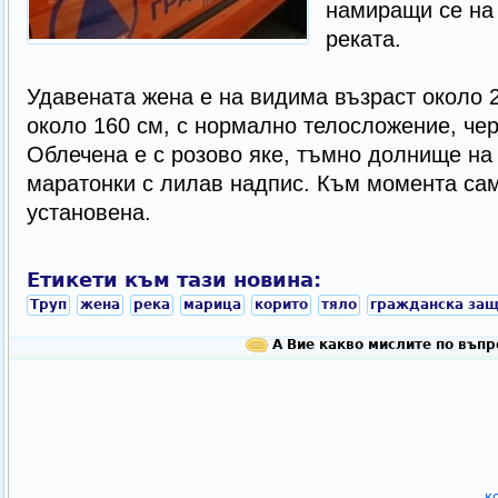
намиращи се на 
реката.
Удавената жена е на видима възраст около 2
около 160 см, с нормално телосложение, чер
Облечена е с розово яке, тъмно долнище на 
маратонки с лилав надпис. Към момента сам
установена.
Етикети към тази новина:
Труп
жена
река
марица
корито
тяло
гражданска защ
А Вие какво мислите по въпр
к