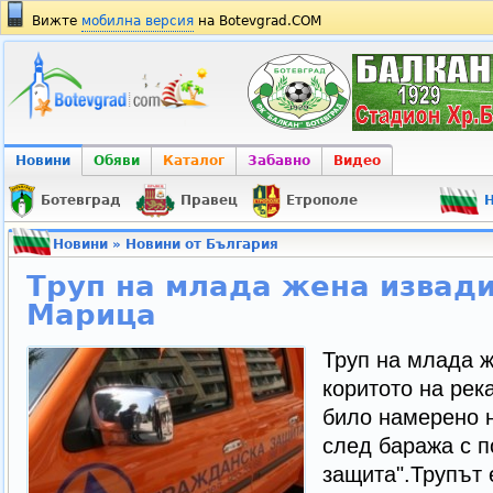
Вижте
мобилна версия
на Botevgrad.COM
Новини
Обяви
Каталог
Забавно
Видео
Ботевград
Правец
Етрополе
Н
Новини
»
Новини от България
Труп на млада жена извади
Марица
Труп на млада ж
коритото на рек
било намерено н
след баража с 
защита".Трупът 