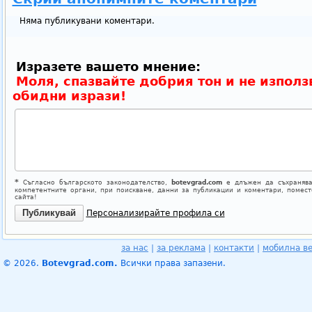
Няма публикувани коментари.
Изразете вашето мнение:
Моля, спазвайте добрия тон и не използ
обидни изрази!
*
Съгласно българското законодателство,
botevgrad.com
е длъжен да съхранява
компетентните органи, при поискване, данни за публикации и коментари, помес
сайта!
Персонализирайте профила си
за нас
|
за реклама
|
контакти
|
мобилна в
© 2026.
Botevgrad.com.
Всички права запазени.