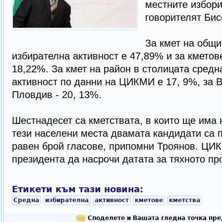
местните избори
говорителят Бис
За кмет на общи
избирателна активност е 47,89% и за кметов
18,22%. За кмет на район в столицата средн
активност по данни на ЦИКМИ е 17, 9%, за В
Пловдив - 20, 13%.
Шестнадесет са кметствата, в които ще има н
тези населени места двамата кандидати са 
равен брой гласове, припомни Троянов. ЦИ
президента да насрочи датата за тяхното пр
Етикети към тази новина:
Средна
избирателна
активност
кметове
кметства
Споделете и Вашата гледна точка пре