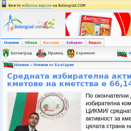
Вижте
мобилна версия
на Botevgrad.COM
Новини
Обяви
Каталог
Забавно
Видео
Ботевград
Правец
Етрополе
Н
Новини
»
Новини от България
Средната избирателна акти
кметове на кметства е 66,
По окончателни
избирателна ком
ЦИКМИ/ среднат
активност за км
цялата страна н