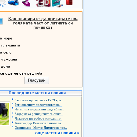
Как планирате да прекарате по-
голямата част от лятната си
почивка?
а море
 планината
а село
 чужбина
 дома
се още не съм решил/а
Гласувай
Последните местни новини
Засилени проверки на Е-79 кра..
Регионалният представител на ..
Четирима задържани след сбива..
Задържаха рецидивист за опит ..
Литаково ще събере жители и г..
Александър Везенков отново за..
Официално: Митко Димитров про..
още местни новини »