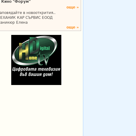
Кино "Форум"
още »
аповядайте в новооткрития..
ЕХАНИК КАР СЪРВИС ЕООД
аникюр Елена
още »