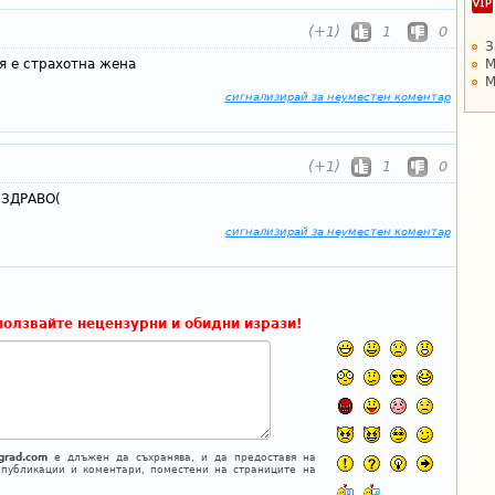
(+1)
1
0
З
М
тя е страхотна жена
М
сигнализирай за неуместен коментар
(+1)
1
0
 ЗДРАВО(
сигнализирай за неуместен коментар
ползвайте нецензурни и обидни изрази!
grad.com
е длъжен да съхранява, и да предоставя на
 публикации и коментари, поместени на страниците на