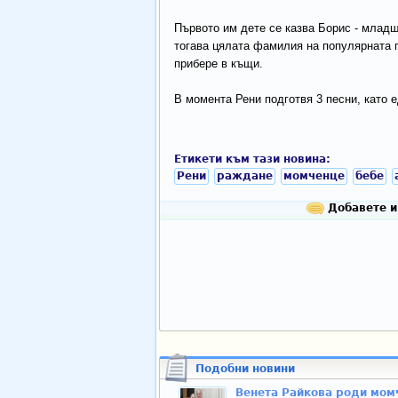
Първото им дете се казва Борис - младш
тогава цялата фамилия на популярната п
прибере в къщи.
В момента Рени подготвя 3 песни, като ед
Етикети към тази новина:
Рени
раждане
момченце
бебе
Добавете и
Подобни новини
Венета Райкова роди мом