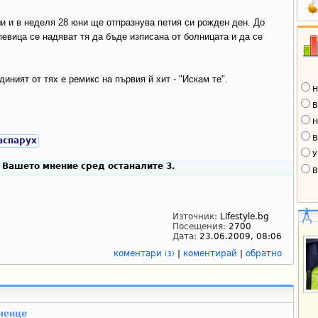
и и в неделя 28 юни ще отпразнува петия си рожден ден. До
евица се надяват тя да бъде изписана от болницата и да се
иният от тях е ремикс на първия й хит - "Искам те".
Н
В
Н
В
аспарух
У
 Вашето мнение сред останалите 3.
В
Източник:
Lifestyle.bg
Посещения:
2700
Дата:
23.06.2009, 08:06
коментари
|
коментирай
|
обратно
(3)
ченце