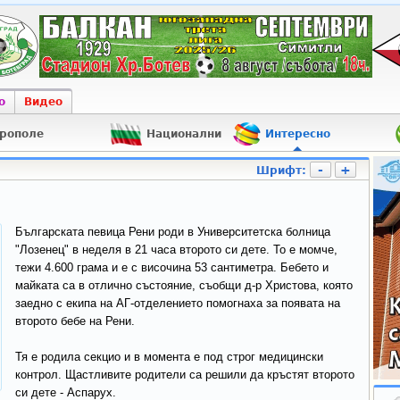
о
Видео
рополе
Национални
Интересно
-
+
Шрифт:
Българската певица Рени роди в Университетска болница
"Лозенец" в неделя в 21 часа второто си дете. То е момче,
тежи 4.600 грама и е с височина 53 сантиметра. Бебето и
майката са в отлично състояние, съобщи д-р Христова, която
заедно с екипа на АГ-отделението помогнаха за появата на
второто бебе на Рени.
Тя е родила секцио и в момента е под строг медицински
контрол. Щастливите родители са решили да кръстят второто
си дете - Аспарух.