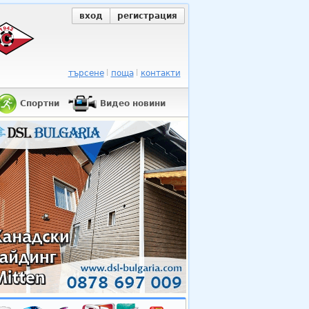
вход
регистрация
търсене
поща
контакти
Спортни
Видео новини