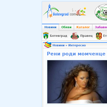
Новини
Обяви
Каталог
Забавн
Ботевград
Правец
Ет
Новини
»
Интересно
Рени роди момченце