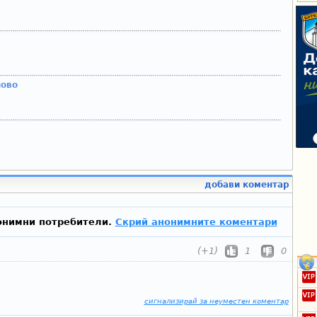
ново
добави коментар
онимни потребители.
Скрий анонимните коментари
(+1)
1
0
сигнализирай за неуместен коментар