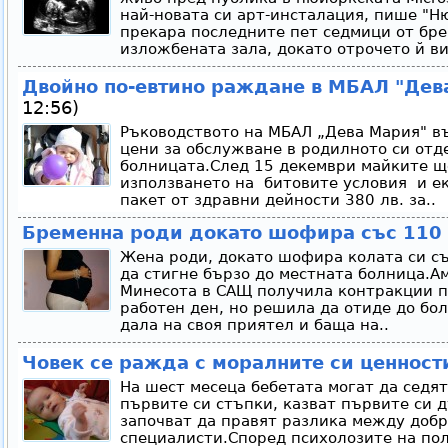
най-новата си арт-инсталация, пише "Н
прекара последните пет седмици от бре
изложбената зала, докато отрочето й вид
Двойно по-евтино раждане в МБАЛ "Дев
12:56)
Ръководството на МБАЛ „Дева Мария" в
цени за обслужване в родилното си отд
болницата.След 15 декември майките щ
използването на битовите условия и е
пакет от здравни дейности 380 лв. за..
Бременна роди докато шофира със 110 
Жена роди, докато шофира колата си съ
да стигне бързо до местната болница.А
Минесота в САЩ получила контракции п
работен ден, но решила да отиде до бо
дала на своя приятел и баща на..
Човек се ражда с моралните си ценност
На шест месеца бебетата могат да седят
първите си стъпки, казват първите си д
започват да правят разлика между добр
специалисти.Според психолозите на по