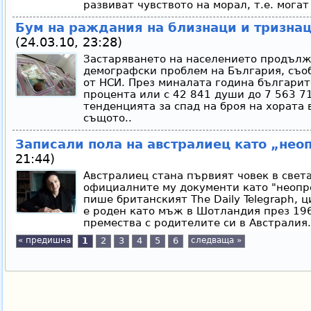
развиват чувството на морал, т.е. мога
Бум на раждания на близнаци и тризнац
(24.03.10, 23:28)
Застаряването на населението продълж
демографски проблем на България, съо
от НСИ. През миналата година българите
процента или с 42 841 души до 7 563 7
тенденцията за спад на броя на хората 
същото..
Записали пола на австралиец като „нео
21:44)
Австралиец стана първият човек в света
официалните му документи като "неопред
пише британският The Daily Telegraph, 
е роден като мъж в Шотландия през 1962
премества с родителите си в Австралия.
« предишна
1
2
3
4
5
6
следваща »