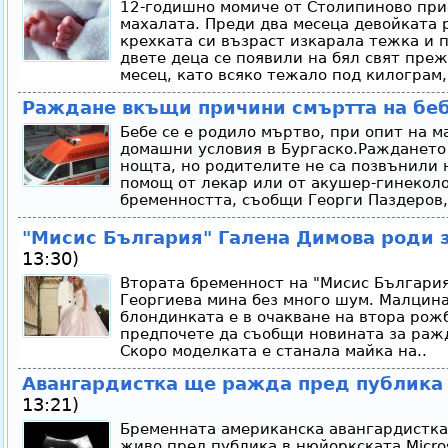
12-годишно момиче от Столипиново при
махалата. Преди два месеца девойката 
крехката си възраст изкарала тежка и 
двете деца се появили на бял свят пре
месец, като всяко тежало под килограм
Раждане вкъщи причини смъртта на бе
Бебе се е родило мъртво, при опит на м
домашни условия в Бургаско.Раждането 
нощта, но родителите не са позвънили н
помощ от лекар или от акушер-гинеколо
бременността, съобщи Георги Паздеров,
"Мисис България" Галена Димова роди з
13:30)
Втората бременност на "Мисис България
Георгиева мина без много шум. Малцина
блондинката е в очакване на втора рож
предпочете да съобщи новината за ражд
Скоро моделката е станала майка на..
Авангардистка ще ражда пред публика 
13:21)
Бременната американска авангардистка
живо пред публика в нюйоркската Micros