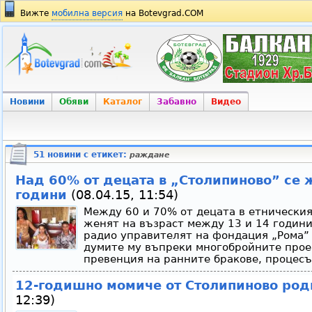
Вижте
мобилна версия
на Botevgrad.COM
Новини
Обяви
Каталог
Забавно
Видео
51 новини с етикет:
раждане
Над 60% от децата в „Столипиново” се 
години
(08.04.15, 11:54)
Между 60 и 70% от децата в етническия
женят на възраст между 13 и 14 години
радио управителят на фондация „Рома” 
думите му въпреки многобройните прое
превенция на ранните бракове, процесъ
12-годишно момиче от Столипиново род
12:39)