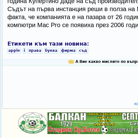
година Купертино даде на съд производител
Съдът на първа инстанция реши в полза на 
факта, че компанията е на пазара от 26 годи
компютри Mac Pro се появиха през 2006 годи
Етикети към тази новина:
apple
i
права
буква
фирма
съд
А Вие какво мислите по въпр
к