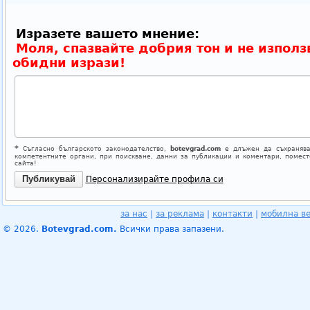
Изразете вашето мнение:
Моля, спазвайте добрия тон и не използ
обидни изрази!
*
Съгласно българското законодателство,
botevgrad.com
е длъжен да съхранява
компетентните органи, при поискване, данни за публикации и коментари, помес
сайта!
Персонализирайте профила си
за нас
|
за реклама
|
контакти
|
мобилна в
© 2026.
Botevgrad.com.
Всички права запазени.