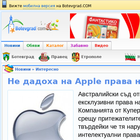
Вижте
мобилна версия
на Botevgrad.COM
Новини
Обяви
Каталог
Забавно
Видео
Ботевград
Правец
Етрополе
Н
Новини
»
Интересно
Не дадоха на Apple права н
Австралийски съд от
ексклузивни права на
Компанията от Купе
срещу притежателите
твърдейки че тя нар
интелектуални права