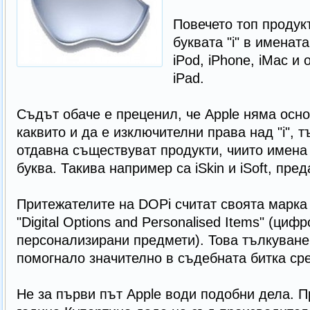
Повечето топ продук
буквата "i" в именат
iPod, iPhone, iMac и
iPad.
Съдът обаче е преценил, че Apple няма осн
каквито и да е изключителни права над "i", т
отдавна съществуват продукти, чиито имена
буква. Такива например са iSkin и iSoft, пре
Притежателите на DOPi считат своята марка
"Digital Options and Personalised Items" (циф
персонализирани предмети). Това тълкуване
помогнало значително в съдебната битка сре
Не за първи път Apple води подобни дела. 