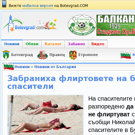
Вижте
мобилна версия
на Botevgrad.COM
Новини
Обяви
Каталог
Забавно
Видео
Ботевград
Правец
Етрополе
Н
Новини
»
Новини от България
Забраниха флиртовете на б
спасители
На спасителите 
разпоредено
да
не флиртуват
с
съобщи Николай
спасителите в Б