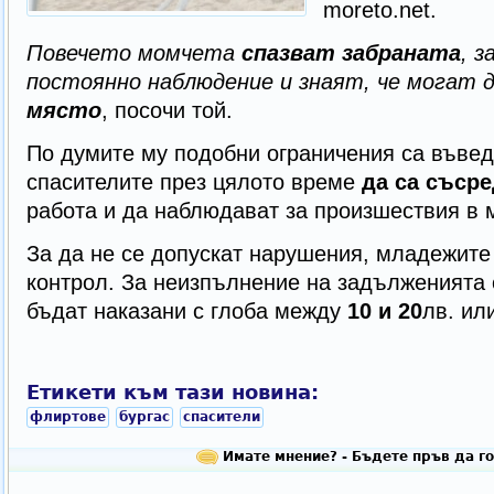
moreto.net.
Повечето момчета
спазват забраната
, 
постоянно наблюдение и знаят, че могат 
място
, посочи той.
По думите му подобни ограничения са въвед
спасителите през цялото време
да са съср
работа и да наблюдават за произшествия в 
За да не се допускат нарушения, младежите
контрол. За неизпълнение на задълженията 
бъдат наказани с глоба между
10 и 20
лв. ил
Етикети към тази новина:
флиртове
бургас
спасители
Имате мнение? - Бъдете пръв да го