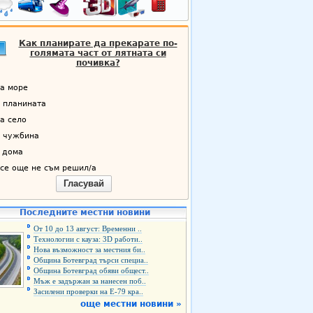
Как планирате да прекарате по-
голямата част от лятната си
почивка?
а море
 планината
а село
 чужбина
 дома
се още не съм решил/а
Гласувай
Последните местни новини
От 10 до 13 август: Временни ..
Технологии с кауза: 3D работи..
Нова възможност за местния би..
Община Ботевград търси специа..
Община Ботевград обяви общест..
Мъж е задържан за нанесен поб..
Засилени проверки на Е-79 кра..
още местни новини »