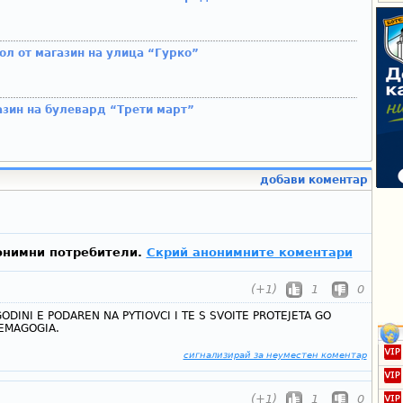
ол от магазин на улица “Гурко”
азин на булевард “Трети март”
добави коментар
онимни потребители.
Скрий анонимните коментари
(+1)
1
0
ODINI E PODAREN NA PYTIOVCI I TE S SVOITE PROTEJETA GO
DEMAGOGIA.
сигнализирай за неуместен коментар
(+1)
1
0