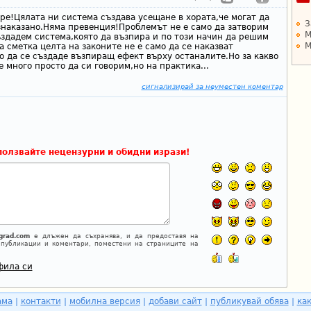
бре!Цялата ни система създава усещане в хората,че могат да
З
знаказано.Няма превенция!Проблемът не е само да затворим
М
ъздадем система,която да възпира и по този начин да решим
М
 сметка целта на законите не е само да се наказват
о да се създаде възпиращ ефект върху останалите.Но за какво
 много просто да си говорим,но на практика...
сигнализирай за неуместен коментар
ползвайте нецензурни и обидни изрази!
grad.com
е длъжен да съхранява, и да предоставя на
 публикации и коментари, поместени на страниците на
фила си
ама
|
контакти
|
мобилна версия
|
добави сайт
|
публикувай обява
|
как