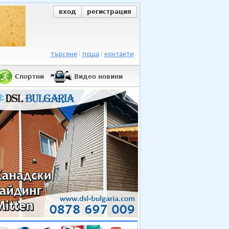
вход
регистрация
търсене
поща
контакти
Спортни
Видео новини