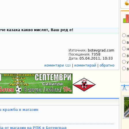
че казаха какво мислят, Ваш ред е!
Н
В
Н
Източник:
botevgrad.com
Посещения:
7358
В
Дата:
05.04.2011, 10:33
У
коментари
|
коментирай
|
обратно
(22)
В
а кражба в магазин
а от магазин на РПК в Ботевград