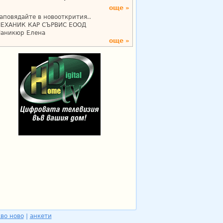
още »
аповядайте в новооткрития..
ЕХАНИК КАР СЪРВИС ЕООД
аникюр Елена
още »
во ново
|
анкети