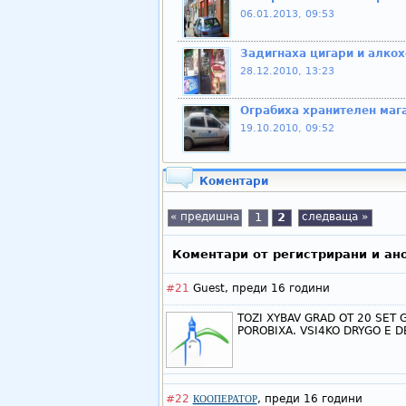
06.01.2013, 09:53
Задигнаха цигари и алкох
28.12.2010, 13:23
Ограбиха хранителен маг
19.10.2010, 09:52
Коментари
« предишна
1
2
следваща »
Коментари от регистрирани и ан
#21
Guest,
преди 16 години
TOZI XYBAV GRAD OT 20 SET G
POROBIXA. VSI4KO DRYGO E 
#22
,
преди 16 години
КООПЕРАТОР