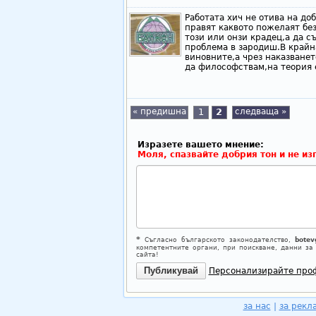
Работата хич не отива на до
правят каквото пожелаят бе
този или онзи крадец,а да с
проблема в зародиш.В крайна
виновните,а чрез наказванет
да философствам,на теория е
« предишна
1
2
следваща »
Изразете вашето мнение:
Моля, спазвайте добрия тон и не из
*
Съгласно българското законодателство,
botev
компетентните органи, при поискване, данни за
сайта!
Персонализирайте про
за нас
|
за рекл