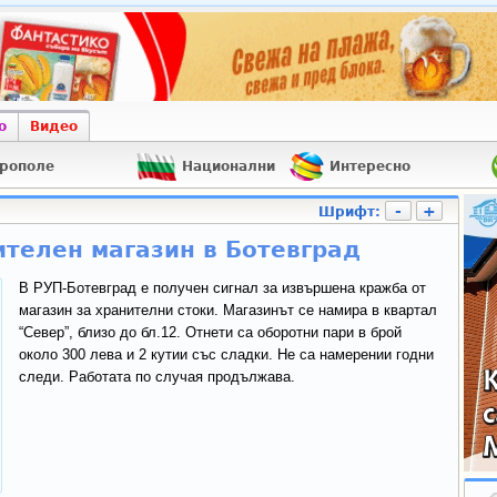
о
Видео
рополе
Национални
Интересно
-
+
Шрифт:
ителен магазин в Ботевград
В РУП-Ботевград е получен сигнал за извършена кражба от
магазин за хранителни стоки. Магазинът се намира в квартал
“Север”, близо до бл.12. Отнети са оборотни пари в брой
около 300 лева и 2 кутии със сладки. Не са намерении годни
следи. Работата по случая продължава.