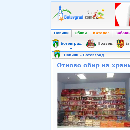
Новини
Обяви
Каталог
Забавн
Ботевград
Правец
Ет
Новини
»
Ботевград
Отново обир на хран