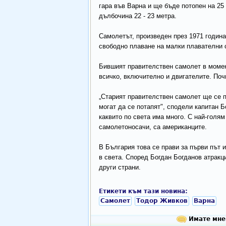
гара във Варна и ще бъде потопен на 25 
дълбочина 22 - 23 метра.
Самолетът, произведен през 1971 година
свободно плаване на малки плавателни 
Бившият правителствен самолет в момент
всичко, включително и двигателите. Поч
„Старият правителствен самолет ще се 
могат да се потапят", сподели капитан 
каквито по света има много. С най-голя
самолетоносачи, са американците.
В България това се прави за първи път 
в света. Според Богдан Богданов атракц
други страни.
Етикети към тази новина:
Самолет
Тодор Живков
Варна
Имате мнен