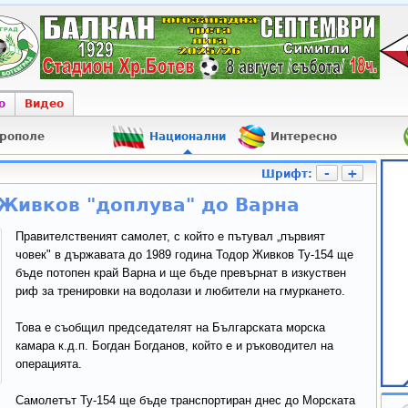
о
Видео
рополе
Национални
Интересно
-
+
Шрифт:
Живков "доплува" до Варна
Правителственият самолет, с който е пътувал „първият
човек" в държавата до 1989 година Тодор Живков Ту-154 ще
бъде потопен край Варна и ще бъде превърнат в изкуствен
риф за тренировки на водолази и любители на гмуркането.
Това е съобщил председателят на Българската морска
камара к.д.п. Богдан Богданов, който е и ръководител на
операцията.
Самолетът Ту-154 ще бъде транспортиран днес до Морската