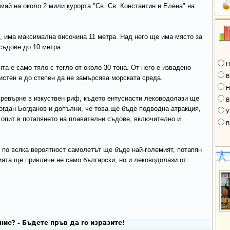
май на около 2 мили курорта "Св. Св. Константин и Елена" на
, има максимална височина 11 метра. Над него ще има място за
съдове до 10 метра.
Н
а е само тяло с тегло от около 30 тона. От него е извадено
В
истен е до степен да не замърсява морската среда.
Н
превърне в изкуствен риф, където ентусиасти леководолази ще
В
Богдан Богданов и допълни, че това ще бъде подводна атракция,
У
м опит в потапянето на плавателни съдове, включително и
В
и по всяка вероятност самолетът ще бъде най-големият, потапян
ията ще привлече не само български, но и леководолази от
ие? - Бъдете пръв да го изразите!