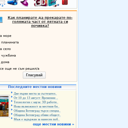
Как планирате да прекарате по-
голямата част от лятната си
почивка?
а море
 планината
а село
 чужбина
 дома
се още не съм решил/а
Гласувай
Последните местни новини
Две първи места за състезател..
От 10 до 13 август: Временни ..
Технологии с кауза: 3D работи..
Нова възможност за местния би..
Община Ботевград търси специа..
Община Ботевград обяви общест..
Мъж е задържан за нанесен поб..
още местни новини »