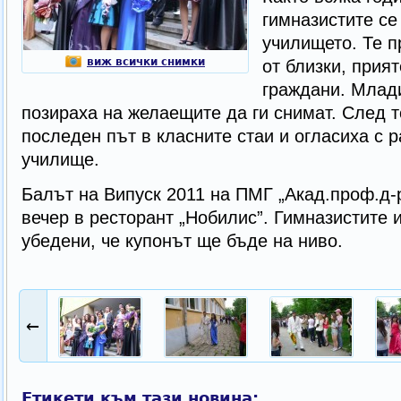
гимназистите се
училището. Те 
виж всички снимки
от близки, прия
граждани. Млади
позираха на желаещите да ги снимат. След т
последен път в класните стаи и огласиха с 
училище.
Балът на Випуск 2011 на ПМГ „Акад.проф.д-р
вечер в ресторант „Нобилис”. Гимназистите и
убедени, че купонът ще бъде на ниво.
←
Етикети към тази новина: