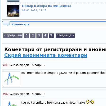
Пожар в двора на гимназията
06.02.2013, 21:15
Коментари
« предишна
1
2
3
4
5
следваща »
Коментари от регистрирани и анони
Скрий анонимните коментари
#81
Guest,
преди 15 години
ee i momicheto e simpatqga..no ne si padam po momicheta
#82
Guest,
преди 14 години
taq obiturentka e bremena sas sinioto maiko