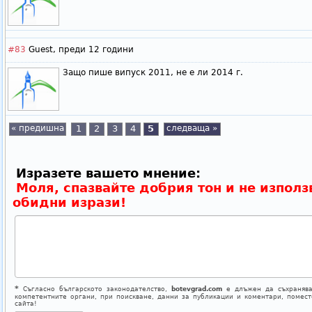
#83
Guest,
преди 12 години
Защо пише випуск 2011, не е ли 2014 г.
« предишна
1
2
3
4
5
следваща »
Изразете вашето мнение:
Моля, спазвайте добрия тон и не използ
обидни изрази!
*
Съгласно българското законодателство,
botevgrad.com
е длъжен да съхранява
компетентните органи, при поискване, данни за публикации и коментари, помес
сайта!