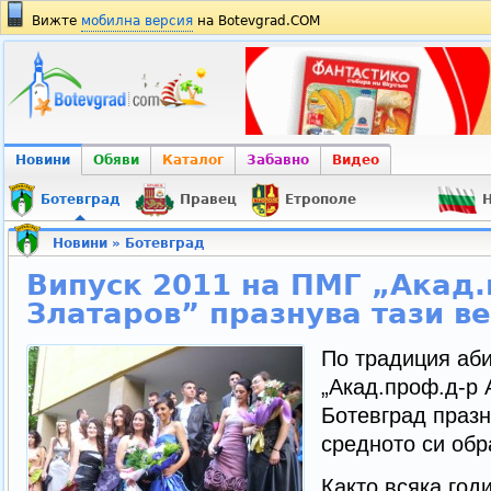
Вижте
мобилна версия
на Botevgrad.COM
Новини
Обяви
Каталог
Забавно
Видео
Ботевград
Правец
Етрополе
Н
Новини
»
Ботевград
Випуск 2011 на ПМГ „Акад.
Златаров” празнува тази в
По традиция аб
„Акад.проф.д-р 
Ботевград праз
средното си обр
Както всяка годи