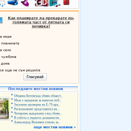
Как планирате да прекарате по-
голямата част от лятната си
почивка?
а море
 планината
а село
 чужбина
 дома
се още не съм решил/а
Гласувай
Последните местни новини
Община Ботевград обяви общест..
Мъж е задържан за нанесен поб..
Засилени проверки на Е-79 кра..
Регионалният представител на ..
Четирима задържани след сбива..
В събота е първото домакинств..
Александър Везенков отново за..
още местни новини »