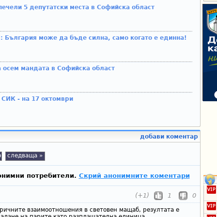
ечели 5 депутатски места в Софийска област
 България може да бъде силна, само когато е единна!
а осем мандата в Софийска област
 СИК - на 17 октомври
добави коментар
0
следваща »
онимни потребители.
Скрий анонимните коментари
(+1)
1
0
ичните взаимоотношения в световен мащаб, резултата е
адане на парите като разплащателна единица