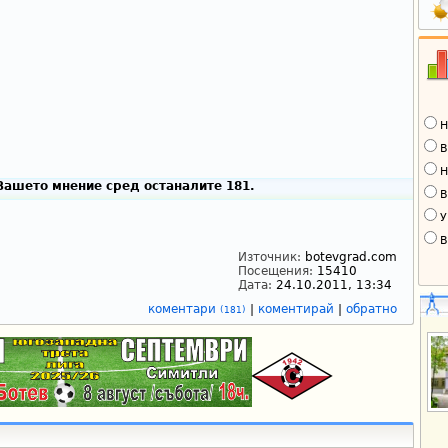
Н
В
Н
Вашето мнение сред останалите 181.
В
У
В
Източник:
botevgrad.com
Посещения:
15410
Дата:
24.10.2011, 13:34
коментари
|
коментирай
|
обратно
(181)