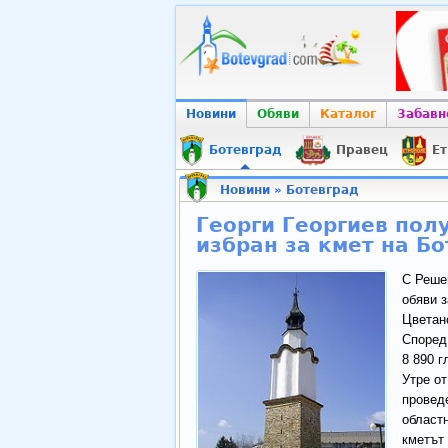
Новини
Обяви
Каталог
Забавн
Ботевград
Правец
Ет
Новини
»
Ботевград
Георги Георгиев пол
избран за кмет на Б
С Реше
обяви 
Цветано
Според 
8 890 г
Утре от
проведе
областн
кметът