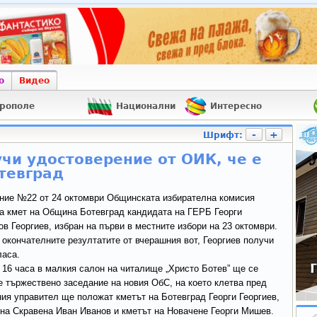
о
Видео
рополе
Национални
Интересно
-
+
Шрифт:
учи удостоверение от ОИК, че е
отевград
ние №22 от 24 октомври Общинската избирателна комисия
за кмет на Община Ботевград кандидата на ГЕРБ Георги
в Георгиев, избран на първи в местните избори на 23 октомври.
окончателните резултатите от вчерашния вот, Георгиев получи
ласа.
 16 часа в малкия салон на читалище „Христо Ботев” ще се
 тържествено заседание на новия ОбС, на което клетва пред
ия управител ще положат кметът на Ботевград Георги Георгиев,
 на Скравена Иван Иванов и кметът на Новачене Георги Мишев.