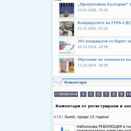
„Прогресивна България” п
22.04.2026, 19:26
Кандидатите на ГЕРБ-СДС:
22.10.2024, 22:23
201 кандидати се борят з
10.10.2024, 19:58
Обучение на членовете на
11.10.2024, 09:38
Коментари
« предишна
4
5
6
7
8
9
1
Коментари от регистрирани и ан
#181
Guest,
преди 15 години
Наближава РЕВОЛЮЦИЯ в пар
предварително известен–отп