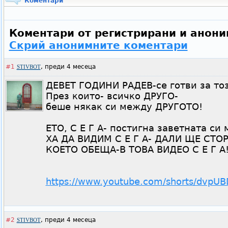
Коментари
Коментари от регистрирани и анони
Скрий анонимните коментари
#1
,
преди 4 месеца
STIVBOT
ДЕВЕТ ГОДИНИ РАДЕВ-се готви за то
През които- всичко ДРУГО-
беше някак си между ДРУГОТО!
ЕТО, С Е Г А- постигна заветната си 
ХА ДА ВИДИМ С Е Г А- ДАЛИ ЩЕ СТОР
КОЕТО ОБЕЩА-В ТОВА ВИДЕО С Е Г А
https://www.youtube.com/shorts/dvpU
#2
,
преди 4 месеца
STIVBOT