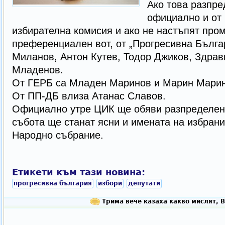
Ако това разпре
официално и от
избирателна комисия и ако не настъпят про
преференциален вот, от „Прогресивна Бълга
Миланов, Антон Кутев, Тодор Джиков, Здрав
Младенов.
От ГЕРБ са Младен Маринов и Марин Марин
От ПП-ДБ влиза Атанас Славов.
Официално утре ЦИК ще обяви разпределени
събота ще станат ясни и имената на избрани
Народно събрание.
Етикети към тази новина:
прогресивна българия
избори
депутати
Трима вече казаха какво мислят, 