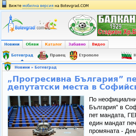
Вижте
мобилна версия
на Botevgrad.COM
Новини
Обяви
Каталог
Забавно
Видео
Ботевград
Правец
Етрополе
Н
Новини
»
Ботевград
„Прогресивна България” п
депутатски места в Софийс
По неофициални
България” в Соф
пет мандата, ГЕ
един мандат пе
промяната - Дем