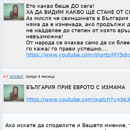
Ето какво беше ДО сега!
ХА ДА ВИДИМ КАКВО ЩЕ СТАНЕ ОТ С
Аз мисля че свиншината в България 
няма да е изненада, ако продължи д
не надделее до степен от която вр
невъзможна!
От народа се очаква само да си бле
го кажа/ го прави успешно....
https://www.youtube.com/shorts/MY5dr
#3
,
преди 4 месеца
STIVBOT
БЪЛГАРИЯ ПРИЕ ЕВРОТО С ИЗМАМА
https://www.youtube.com/watch?v=bk
Ако искате да споделите и Вашето мнение, 