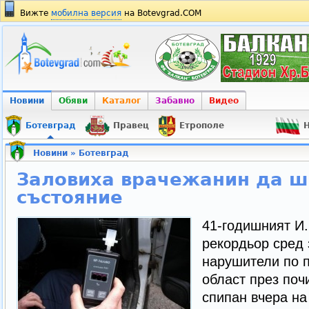
Вижте
мобилна версия
на Botevgrad.COM
Новини
Обяви
Каталог
Забавно
Видео
Ботевград
Правец
Етрополе
Н
Новини
»
Ботевград
Заловиха врачежанин да ш
състояние
41-годишният И.
рекордьор сред
нарушители по 
област през поч
спипан вчера на 