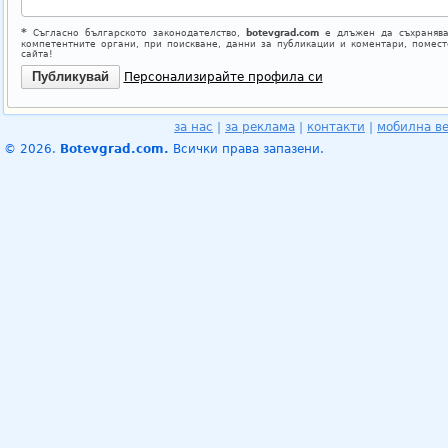
*
Съгласно българското законодателство,
botevgrad.com
е длъжен да съхранява
компетентните органи, при поискване, данни за публикации и коментари, помес
сайта!
Персонализирайте профила си
за нас
|
за реклама
|
контакти
|
мобилна в
© 2026.
Botevgrad.com.
Всички права запазени.