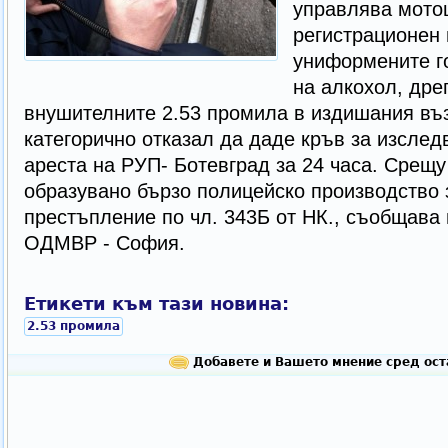
управлява мото
регистрационен 
униформените го
на алкохол, дре
внушителните 2.53 промила в издишания въ
категорично отказал да даде кръв за изслед
ареста на РУП- Ботевград за 24 часа. Срещ
образувано бързо полицейско производство
престъпление по чл. 343Б от НК., съобщава
ОДМВР - София.
Етикети към тази новина:
2.53 промила
Добавете и Вашето мнение сред ост