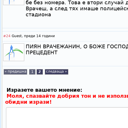
бе без номера. Това е втори случай 
Врачеш, а след тях имаше полицейск
стадиона
#24
Guest,
преди 14 години
ПИЯН ВРАЧЕЖАНИН, О БОЖЕ ГОСПОД
ПРЕЦЕДЕНТ
« предишна
1
2
следваща »
Изразете вашето мнение:
Моля, спазвайте добрия тон и не използ
обидни изрази!