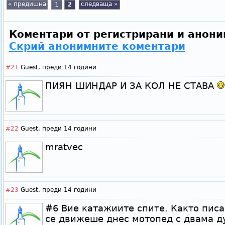
« предишна
1
2
следваща »
Коментари от регистрирани и анони
Скрий анонимните коментари
#21
Guest,
преди 14 години
ПИЯН ШИНДАР И ЗА КОЛ НЕ СТАВА
#22
Guest,
преди 14 години
mratvec
#23
Guest,
преди 14 години
#6 Вие катажиите спите. Както писа
се движеше днес мотопед с двама д